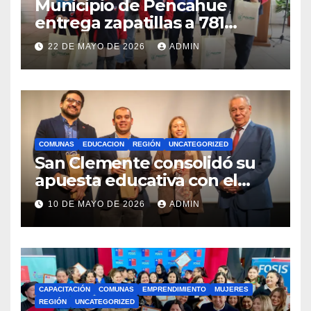
Municipio de Pencahue
entrega zapatillas a 781
estudiantes con recursos del
22 DE MAYO DE 2026
ADMIN
Royalty Minero
COMUNAS
EDUCACION
REGIÓN
UNCATEGORIZED
San Clemente consolidó su
apuesta educativa con el
lanzamiento del
10 DE MAYO DE 2026
ADMIN
Preuniversitario Brotes 2026
CAPACITACIÓN
COMUNAS
EMPRENDIMIENTO
MUJERES
REGIÓN
UNCATEGORIZED