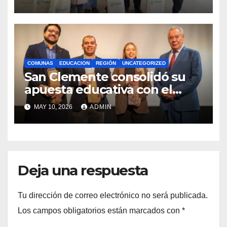
Royalty Minero
COMUNAS
EDUCACION
REGIÓN
UNCATEGORIZED
San Clemente consolidó su
apuesta educativa con el
lanzamiento del
MAY 10, 2026
ADMIN
Preuniversitario Brotes 2026
Deja una respuesta
Tu dirección de correo electrónico no será publicada.
Los campos obligatorios están marcados con
*