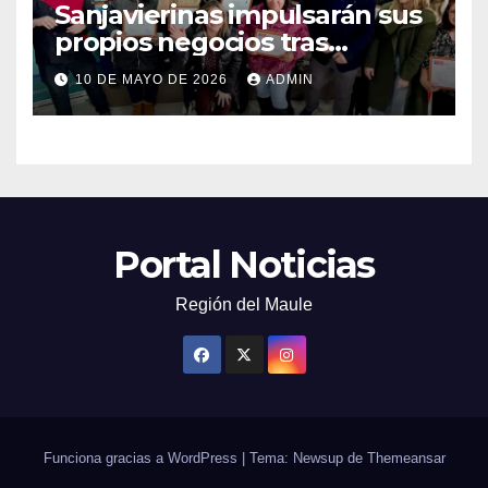
Sanjavierinas impulsarán sus
propios negocios tras
capacitarse junto al FOSIS
10 DE MAYO DE 2026
ADMIN
Portal Noticias
Región del Maule
Funciona gracias a WordPress
|
Tema: Newsup de
Themeansar