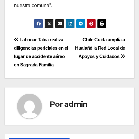
nuestra comuna”.
Navegación
Labocar Talca realiza
Chile Cuida amplía a
diligencias periciales en el
Hualañé la Red Local de
de
lugar de accidente aéreo
Apoyos y Cuidados
entradas
en Sagrada Familia
Por
admin