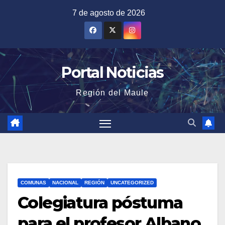
Saltar
7 de agosto de 2026
al
contenido
Portal Noticias
Región del Maule
COMUNAS
NACIONAL
REGIÓN
UNCATEGORIZED
Colegiatura póstuma
para el profesor Albano