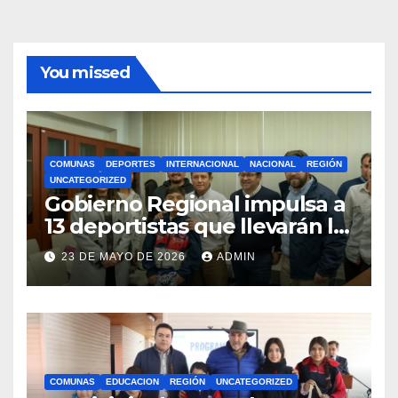
You missed
COMUNAS
DEPORTES
INTERNACIONAL
NACIONAL
REGIÓN
UNCATEGORIZED
Gobierno Regional impulsa a
13 deportistas que llevarán la
bandera maulina a
23 DE MAYO DE 2026
ADMIN
competencias
internacionales
COMUNAS
EDUCACION
REGIÓN
UNCATEGORIZED