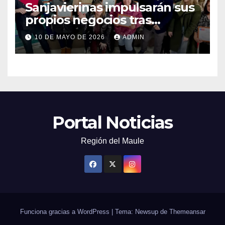
Sanjavierinas impulsarán sus
propios negocios tras
capacitarse junto al FOSIS
10 DE MAYO DE 2026
ADMIN
Portal Noticias
Región del Maule
Funciona gracias a WordPress
|
Tema: Newsup de
Themeansar