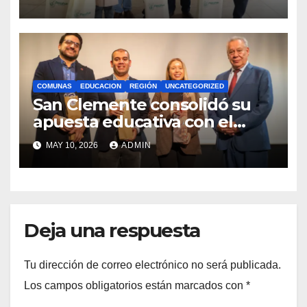
Royalty Minero
COMUNAS
EDUCACION
REGIÓN
UNCATEGORIZED
San Clemente consolidó su
apuesta educativa con el
lanzamiento del
MAY 10, 2026
ADMIN
Preuniversitario Brotes 2026
Deja una respuesta
Tu dirección de correo electrónico no será publicada.
Los campos obligatorios están marcados con
*