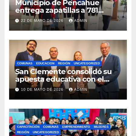
Municipio de Pencahue
entrega zapatillas a 781
estudiantes con recursos del
22 DE MAYO DE 2026
ADMIN
Royalty Minero
COMUNAS
EDUCACION
REGIÓN
UNCATEGORIZED
San Clemente consolidó su
apuesta educativa con el
lanzamiento del
10 DE MAYO DE 2026
ADMIN
Preuniversitario Brotes 2026
CAPACITACIÓN
COMUNAS
EMPRENDIMIENTO
MUJERES
REGIÓN
UNCATEGORIZED