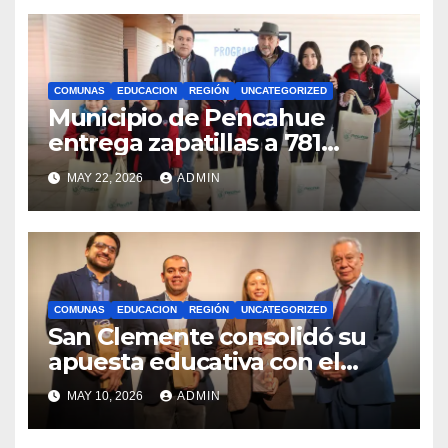
COMUNAS
EDUCACION
REGIÓN
UNCATEGORIZED
Municipio de Pencahue
entrega zapatillas a 781
estudiantes con recursos del
MAY 22, 2026
ADMIN
Royalty Minero
COMUNAS
EDUCACION
REGIÓN
UNCATEGORIZED
San Clemente consolidó su
apuesta educativa con el
lanzamiento del
MAY 10, 2026
ADMIN
Preuniversitario Brotes 2026