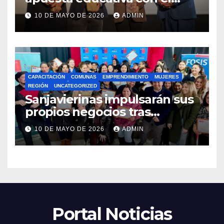
lanzamiento del
10 DE MAYO DE 2026
ADMIN
Preuniversitario Brotes 2026
CAPACITACIÓN
COMUNAS
EMPRENDIMIENTO
MUJERES
REGIÓN
UNCATEGORIZED
Sanjavierinas impulsarán sus
propios negocios tras
capacitarse junto al FOSIS
10 DE MAYO DE 2026
ADMIN
Portal Noticias