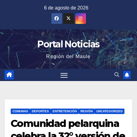
Saltar
6 de agosto de 2026
al
contenido
Portal Noticias
Región del Maule
COMUNAS
DEPORTES
ENTRETENCIÓN
REGIÓN
UNCATEGORIZED
Comunidad pelarquina
celebra la 32° versión de