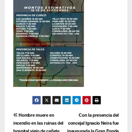
Navegación
Hombre muere en
Con la presencia del
incendio en las ruinas del
concejal Ignacio Neira fue
de
hospital viejo de cañete,
inaugurada la Gran Fonda