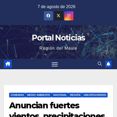
Saltar
7 de agosto de 2026
al
contenido
Portal Noticias
Región del Maule
COMUNAS
MEDIO AMBIENTE
NACIONAL
REGIÓN
UNCATEGORIZED
Anuncian fuertes
vientos, precipitaciones