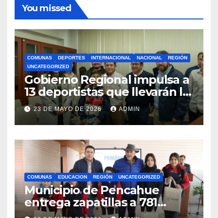
You missed
COMUNAS
DEPORTES
INTERNACIONAL
NACIONAL
REGIÓN
UNCATEGORIZED
Gobierno Regional impulsa a
13 deportistas que llevarán la
bandera maulina a
23 DE MAYO DE 2026
ADMIN
competencias
internacionales
COMUNAS
EDUCACION
REGIÓN
UNCATEGORIZED
Municipio de Pencahue
entrega zapatillas a 781
estudiantes con recursos del