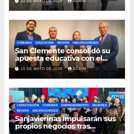
22 DE MAYO DE 2026
ADMIN
Royalty Minero
COMUNAS
EDUCACION
REGIÓN
UNCATEGORIZED
San Clemente consolidó su
apuesta educativa con el
lanzamiento del
10 DE MAYO DE 2026
ADMIN
Preuniversitario Brotes 2026
CAPACITACIÓN
COMUNAS
EMPRENDIMIENTO
MUJERES
REGIÓN
UNCATEGORIZED
Sanjavierinas impulsarán sus
propios negocios tras
capacitarse junto al FOSIS