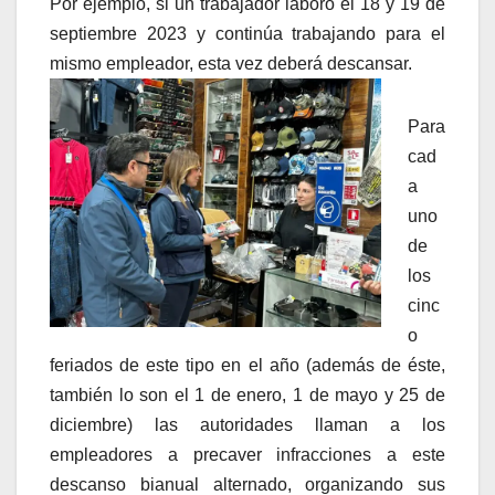
Por ejemplo, si un trabajador laboró el 18 y 19 de
septiembre 2023 y continúa trabajando para el
mismo empleador, esta vez deberá descansar.
Para
cad
a
uno
de
los
cinc
o
feriados de este tipo en el año (además de éste,
también lo son el 1 de enero, 1 de mayo y 25 de
diciembre) las autoridades llaman a los
empleadores a precaver infracciones a este
descanso bianual alternado, organizando sus