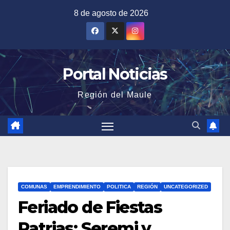
Saltar
8 de agosto de 2026
al
contenido
Portal Noticias
Región del Maule
COMUNAS
EMPRENDIMIENTO
POLITICA
REGIÓN
UNCATEGORIZED
Feriado de Fiestas
Patrias: Seremi y