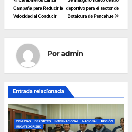
Navegación
Carabineros Lanza
Se inauguró nuevo centro
Campaña para Reducir la
deportivo para el sector de
de
Velocidad al Conducir
Botalcura de Pencahue
entradas
Por
admin
Entrada relacionada
COMUNAS
DEPORTES
INTERNACIONAL
NACIONAL
REGIÓN
UNCATEGORIZED