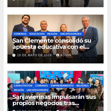
Royalty Minero
COMUNAS
EDUCACION
REGIÓN
UNCATEGORIZED
San Clemente consolidó su
apuesta educativa con el
lanzamiento del
10 DE MAYO DE 2026
ADMIN
Preuniversitario Brotes 2026
CAPACITACIÓN
COMUNAS
EMPRENDIMIENTO
MUJERES
REGIÓN
UNCATEGORIZED
Sanjavierinas impulsarán sus
propios negocios tras
capacitarse junto al FOSIS