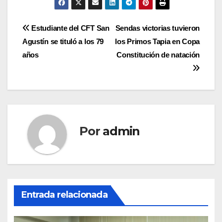
Navegación
Estudiante del CFT San
Sendas victorias tuvieron
Agustín se tituló a los 79
los Primos Tapia en Copa
de
años
Constitución de natación
entradas
Por
admin
Entrada relacionada