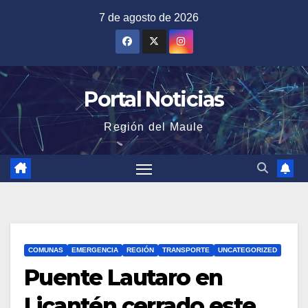
Saltar
7 de agosto de 2026
al
contenido
Portal Noticias
Región del Maule
COMUNAS
EMERGENCIA
REGIÓN
TRANSPORTE
UNCATEGORIZED
Puente Lautaro en
Licantén cerrado este