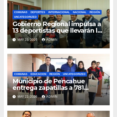
COMUNAS
DEPORTES
INTERNACIONAL
NACIONAL
REGIÓN
UNCATEGORIZED
Gobierno Regional impulsa a
13 deportistas que llevarán la
bandera maulina a
MAY 23, 2026
ADMIN
competencias
internacionales
COMUNAS
EDUCACION
REGIÓN
UNCATEGORIZED
Municipio de Pencahue
entrega zapatillas a 781
estudiantes con recursos del
MAY 22, 2026
ADMIN
Royalty Minero