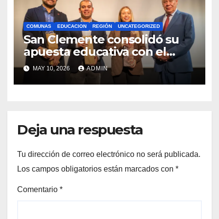
COMUNAS
EDUCACION
REGIÓN
UNCATEGORIZED
San Clemente consolidó su
apuesta educativa con el
lanzamiento del
MAY 10, 2026
ADMIN
Preuniversitario Brotes 2026
Deja una respuesta
Tu dirección de correo electrónico no será publicada.
Los campos obligatorios están marcados con
*
Comentario
*