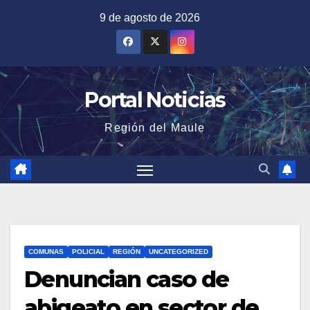
Saltar
9 de agosto de 2026
al
contenido
Portal Noticias
Región del Maule
COMUNAS
POLICIAL
REGIÓN
UNCATEGORIZED
Denuncian caso de
abigeato en sector de