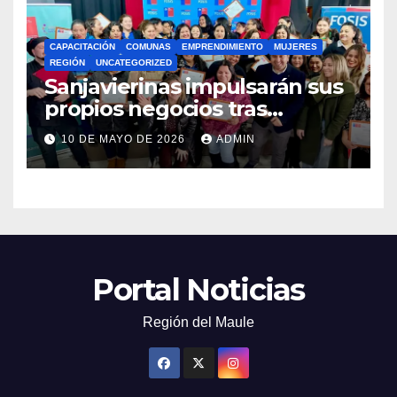
CAPACITACIÓN
COMUNAS
EMPRENDIMIENTO
MUJERES
REGIÓN
UNCATEGORIZED
Sanjavierinas impulsarán sus
propios negocios tras
capacitarse junto al FOSIS
10 DE MAYO DE 2026
ADMIN
Portal Noticias
Región del Maule