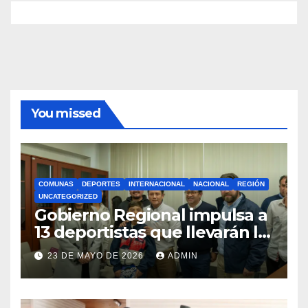
You missed
COMUNAS
DEPORTES
INTERNACIONAL
NACIONAL
REGIÓN
UNCATEGORIZED
Gobierno Regional impulsa a
13 deportistas que llevarán la
bandera maulina a
23 DE MAYO DE 2026
ADMIN
competencias
internacionales