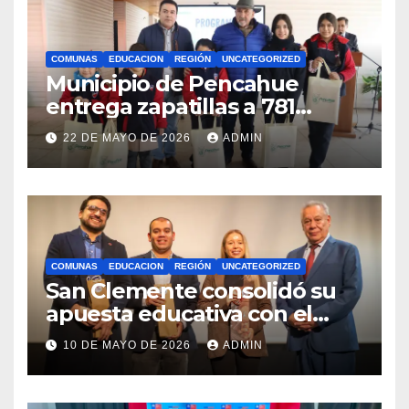
COMUNAS
EDUCACION
REGIÓN
UNCATEGORIZED
Municipio de Pencahue
entrega zapatillas a 781
estudiantes con recursos del
22 DE MAYO DE 2026
ADMIN
Royalty Minero
COMUNAS
EDUCACION
REGIÓN
UNCATEGORIZED
San Clemente consolidó su
apuesta educativa con el
lanzamiento del
10 DE MAYO DE 2026
ADMIN
Preuniversitario Brotes 2026