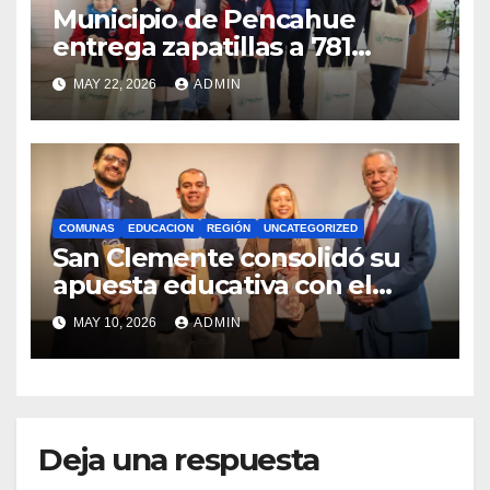
Municipio de Pencahue
entrega zapatillas a 781
estudiantes con recursos del
MAY 22, 2026
ADMIN
Royalty Minero
COMUNAS
EDUCACION
REGIÓN
UNCATEGORIZED
San Clemente consolidó su
apuesta educativa con el
lanzamiento del
MAY 10, 2026
ADMIN
Preuniversitario Brotes 2026
Deja una respuesta