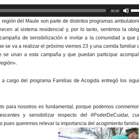
Util
00:00
las
 región del Maule son parte de distintos programas ambulatori
tec
ecen al sistema residencial y, por lo tanto, sentimos la obli
de
campaña de sensibilización e invitar a la comunidad a que
fle
ue se va a realizar el próximo viernes 23 y una corrida familiar
arr
que se unan a esta campaña y que puedan participar acompa
par
región».
aum
o
io a cargo del programa Familias de Acogida entregó los sigu
dis
el
vol
sto para nosotros es fundamental, porque podemos conmemor
scentes y sensibilizar respecto del #PoderDeCuidar, cue
 pues queremos relevar la importancia del acogimiento familia