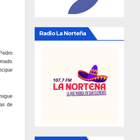
Radio La Norteña
 Pedro
lamado
icipar
rsigue
ias de