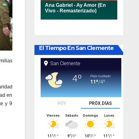
El Tiempo En San Clemente
milias
uridad
dad en
te y 9