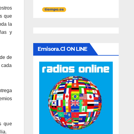
estros
es que
oda la
ñas y
Emisora.cl ON LINE
rde de
, cada
ntrega
remios
s que
lia.