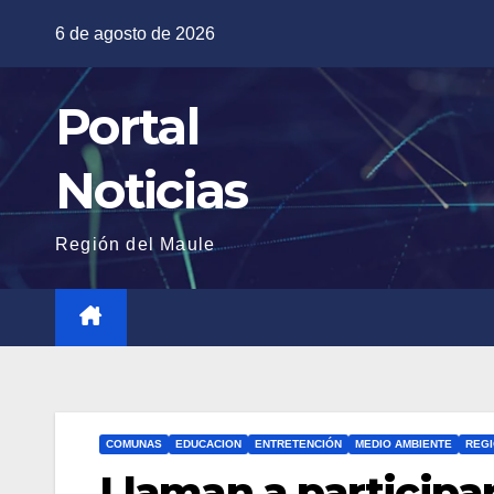
Saltar
6 de agosto de 2026
al
contenido
Portal
Noticias
Región del Maule
COMUNAS
EDUCACION
ENTRETENCIÓN
MEDIO AMBIENTE
REG
Llaman a participa