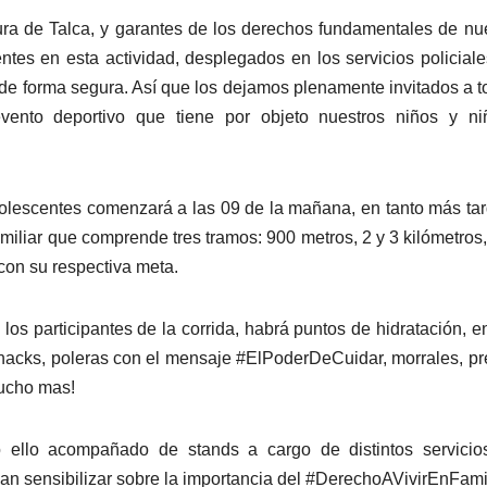
ura de Talca, y garantes de los derechos fundamentales de nu
ntes en esta actividad, desplegados en los servicios policial
r de forma segura. Así que los dejamos plenamente invitados a t
ento deportivo que tiene por objeto nuestros niños y ni
dolescentes comenzará a las 09 de la mañana, en tanto más ta
amiliar que comprende tres tramos: 900 metros, 2 y 3 kilómetros
con su respectiva meta.
 los participantes de la corrida, habrá puntos de hidratación, e
nacks, poleras con el mensaje #ElPoderDeCuidar, morrales, p
ucho mas!
 ello acompañado de stands a cargo de distintos servicio
an sensibilizar sobre la importancia del #DerechoAVivirEnFami