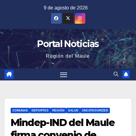
Saltar
9 de agosto de 2026
al
contenido
Portal Noticias
Región del Maule
COMUNAS
DEPORTES
REGIÓN
SALUD
UNCATEGORIZED
Mindep-IND del Maule
firma convenio de