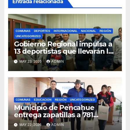
Entrada relacionada
COMUNAS
DEPORTES
INTERNACIONAL
NACIONAL
REGIÓN
UNCATEGORIZED
Gobierno Regional impulsa a
13 deportistas que llevarán la
bandera maulina a
MAY 23, 2026
ADMIN
competencias
internacionales
COMUNAS
EDUCACION
REGIÓN
UNCATEGORIZED
Municipio de Pencahue
entrega zapatillas a 781
estudiantes con recursos del
MAY 22, 2026
ADMIN
Royalty Minero