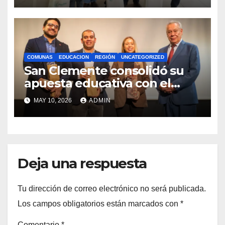
COMUNAS
EDUCACION
REGIÓN
UNCATEGORIZED
San Clemente consolidó su
apuesta educativa con el
lanzamiento del
MAY 10, 2026
ADMIN
Preuniversitario Brotes 2026
Deja una respuesta
Tu dirección de correo electrónico no será publicada.
Los campos obligatorios están marcados con
*
Comentario
*