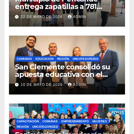
entrega zapatillas a 781
estudiantes con recursos del
22 DE MAYO DE 2026
ADMIN
Royalty Minero
COMUNAS
EDUCACION
REGIÓN
UNCATEGORIZED
San Clemente consolidó su
apuesta educativa con el
lanzamiento del
10 DE MAYO DE 2026
ADMIN
Preuniversitario Brotes 2026
CAPACITACIÓN
COMUNAS
EMPRENDIMIENTO
MUJERES
REGIÓN
UNCATEGORIZED