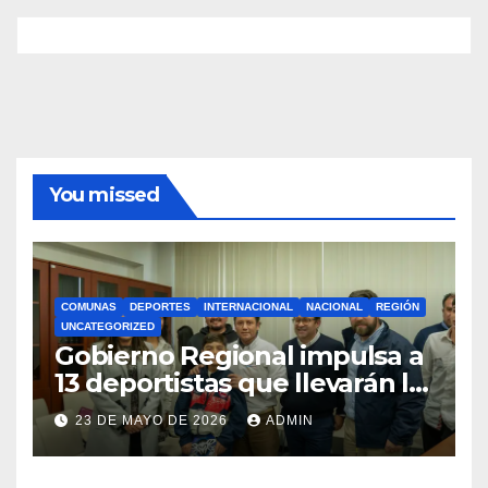
You missed
COMUNAS
DEPORTES
INTERNACIONAL
NACIONAL
REGIÓN
UNCATEGORIZED
Gobierno Regional impulsa a
13 deportistas que llevarán la
bandera maulina a
23 DE MAYO DE 2026
ADMIN
competencias
internacionales