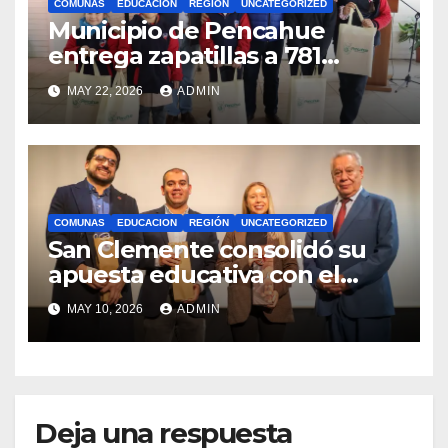
COMUNAS
EDUCACION
REGIÓN
UNCATEGORIZED
Municipio de Pencahue
entrega zapatillas a 781
estudiantes con recursos del
MAY 22, 2026
ADMIN
Royalty Minero
COMUNAS
EDUCACION
REGIÓN
UNCATEGORIZED
San Clemente consolidó su
apuesta educativa con el
lanzamiento del
MAY 10, 2026
ADMIN
Preuniversitario Brotes 2026
Deja una respuesta