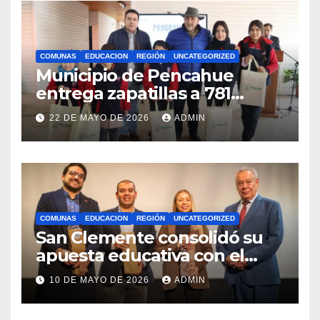
COMUNAS
EDUCACION
REGIÓN
UNCATEGORIZED
Municipio de Pencahue
entrega zapatillas a 781
estudiantes con recursos del
22 DE MAYO DE 2026
ADMIN
Royalty Minero
COMUNAS
EDUCACION
REGIÓN
UNCATEGORIZED
San Clemente consolidó su
apuesta educativa con el
lanzamiento del
10 DE MAYO DE 2026
ADMIN
Preuniversitario Brotes 2026