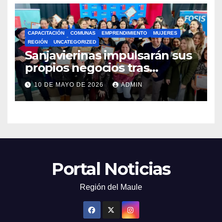
CAPACITACIÓN
COMUNAS
EMPRENDIMIENTO
MUJERES
REGIÓN
UNCATEGORIZED
Sanjavierinas impulsarán sus
propios negocios tras
capacitarse junto al FOSIS
10 DE MAYO DE 2026
ADMIN
Portal Noticias
Región del Maule