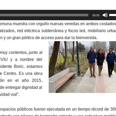
Util
00:00
las
 comuna muestra con orgullo nuevas veredas en ambos costados
tec
izados, red eléctrica subterránea y focos led, mobiliario urb
de
gón y un gran pórtico de acceso para dar la bienvenida.
fle
arr
uy contentos, junto al
par
ERVIU y a nombre del
aum
sidente Boric, estamos
o
le Centro. Es una obra
dis
ción en el año 2015,
el
de entregar dignidad al
vol
vidad vial”.
 espacios públicos fueron ejecutada en un tiempo récord de 30