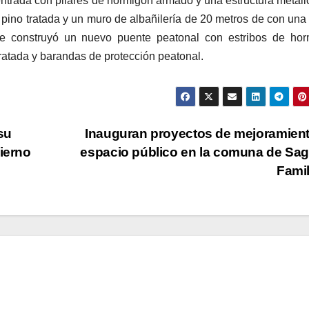
 entrada con pilares de hormigón armado y una estructura metáli
pino tratada y un muro de albañilería de 20 metros de con una
 construyó un nuevo puente peatonal con estribos de hor
ratada y barandas de protección peatonal.
su
Inauguran proyectos de mejoramien
ierno
espacio público en la comuna de Sa
Fami