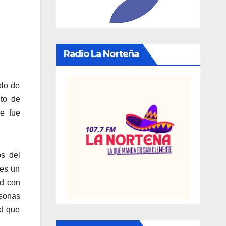
Radio La Norteña
blo de
cto de
e fue
s del
 es un
ad con
rsonas
ad que