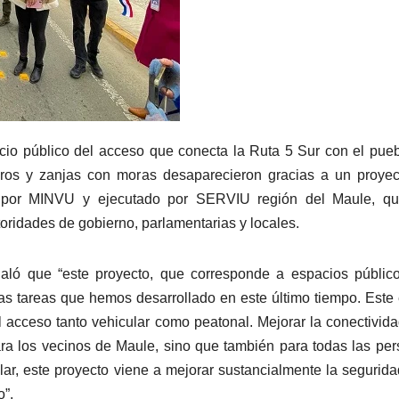
cio público del acceso que conecta la Ruta 5 Sur con el pue
uros y zanjas con moras desaparecieron gracias a un proye
ado por MINVU y ejecutado por SERVIU región del Maule, qu
toridades de gobierno, parlamentarias y locales.
ló que “este proyecto, que corresponde a espacios público
las tareas que hemos desarrollado en este último tiempo. Este
 acceso tanto vehicular como peatonal. Mejorar la conectivid
ra los vecinos de Maule, sino que también para todas las pe
lar, este proyecto viene a mejorar sustancialmente la segurid
o”.