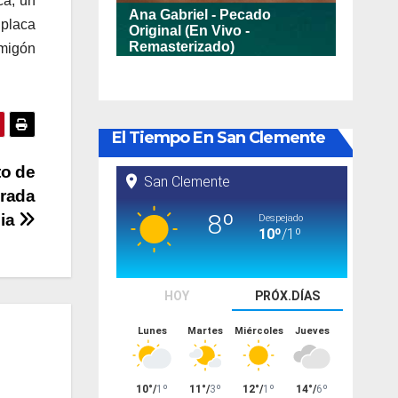
ca, un
 placa
migón
El Tiempo En San Clemente
to de
grada
lia