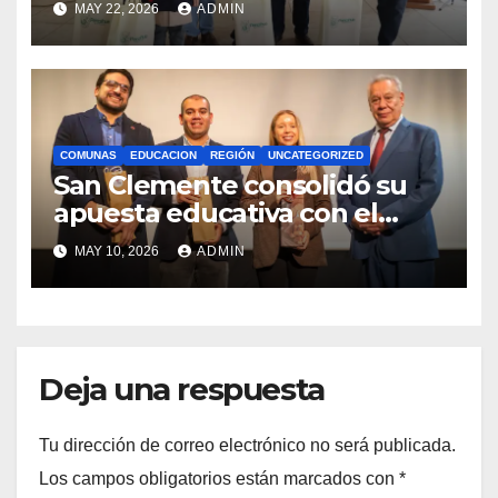
MAY 22, 2026
ADMIN
Royalty Minero
COMUNAS
EDUCACION
REGIÓN
UNCATEGORIZED
San Clemente consolidó su
apuesta educativa con el
lanzamiento del
MAY 10, 2026
ADMIN
Preuniversitario Brotes 2026
Deja una respuesta
Tu dirección de correo electrónico no será publicada.
Los campos obligatorios están marcados con
*