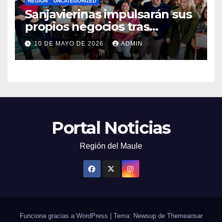
REGIÓN
UNCATEGORIZED
Sanjavierinas impulsarán sus
propios negocios tras
capacitarse junto al FOSIS
10 DE MAYO DE 2026
ADMIN
Portal Noticias
Región del Maule
Funciona gracias a WordPress
|
Tema: Newsup de
Themeansar