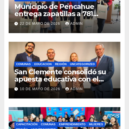
Municipio de Pencahue
entrega zapatillas a 781
estudiantes con recursos del
22 DE MAYO DE 2026
ADMIN
Royalty Minero
COMUNAS
EDUCACION
REGIÓN
UNCATEGORIZED
San Clemente consolidó su
apuesta educativa con el
lanzamiento del
10 DE MAYO DE 2026
ADMIN
Preuniversitario Brotes 2026
CAPACITACIÓN
COMUNAS
EMPRENDIMIENTO
MUJERES