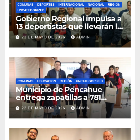
COMUNAS
DEPORTES
INTERNACIONAL
NACIONAL
REGIÓN
UNCATEGORIZED
Gobierno Regional impulsa a
13 deportistas que llevarán la
bandera maulina a
23 DE MAYO DE 2026
ADMIN
competencias
internacionales
COMUNAS
EDUCACION
REGIÓN
UNCATEGORIZED
Municipio de Pencahue
entrega zapatillas a 781
estudiantes con recursos del
22 DE MAYO DE 2026
ADMIN
Royalty Minero