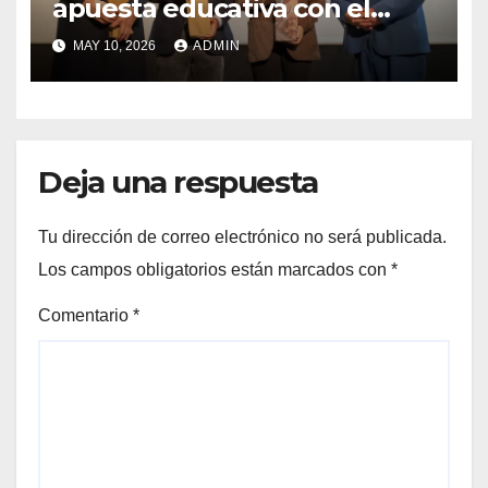
apuesta educativa con el
lanzamiento del
MAY 10, 2026
ADMIN
Preuniversitario Brotes 2026
Deja una respuesta
Tu dirección de correo electrónico no será publicada.
Los campos obligatorios están marcados con
*
Comentario
*