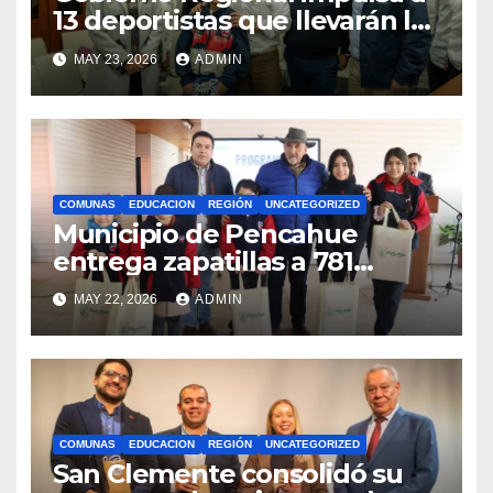
13 deportistas que llevarán la
bandera maulina a
MAY 23, 2026
ADMIN
competencias
internacionales
COMUNAS
EDUCACION
REGIÓN
UNCATEGORIZED
Municipio de Pencahue
entrega zapatillas a 781
estudiantes con recursos del
MAY 22, 2026
ADMIN
Royalty Minero
COMUNAS
EDUCACION
REGIÓN
UNCATEGORIZED
San Clemente consolidó su