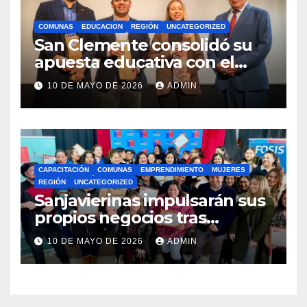
COMUNAS
EDUCACION
REGIÓN
UNCATEGORIZED
San Clemente consolidó su
apuesta educativa con el
lanzamiento del
10 DE MAYO DE 2026
ADMIN
Preuniversitario Brotes 2026
CAPACITACIÓN
COMUNAS
EMPRENDIMIENTO
MUJERES
REGIÓN
UNCATEGORIZED
Sanjavierinas impulsarán sus
propios negocios tras
capacitarse junto al FOSIS
10 DE MAYO DE 2026
ADMIN