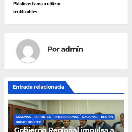
entradas
Plásticas llama a utilizar
reutilizables
Por
admin
Entrada relacionada
COMUNAS
DEPORTES
INTERNACIONAL
NACIONAL
REGIÓN
UNCATEGORIZED
Gobierno Regional impulsa a