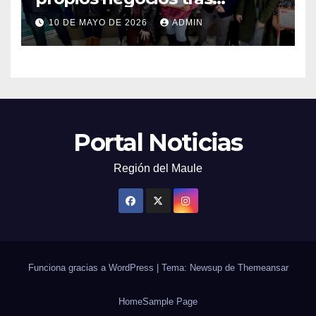
capacitarse junto al FOSIS
10 DE MAYO DE 2026
ADMIN
Portal Noticias
Región del Maule
Funciona gracias a WordPress
|
Tema: Newsup de
Themeansar
Home
Sample Page