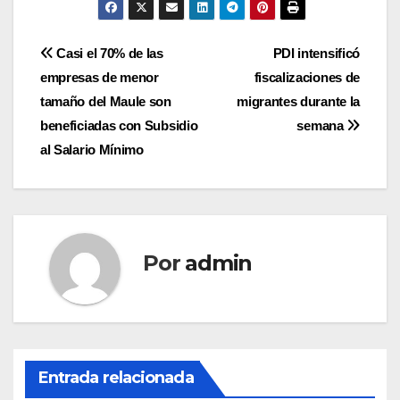
Navegación
Casi el 70% de las
PDI intensificó
empresas de menor
fiscalizaciones de
de
tamaño del Maule son
migrantes durante la
entradas
beneficiadas con Subsidio
semana
al Salario Mínimo
Por
admin
Entrada relacionada