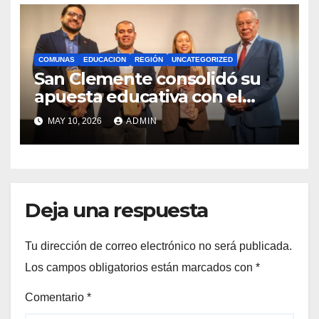
COMUNAS
EDUCACION
REGIÓN
UNCATEGORIZED
San Clemente consolidó su
apuesta educativa con el
lanzamiento del
MAY 10, 2026
ADMIN
Preuniversitario Brotes 2026
Deja una respuesta
Tu dirección de correo electrónico no será publicada.
Los campos obligatorios están marcados con
*
Comentario
*