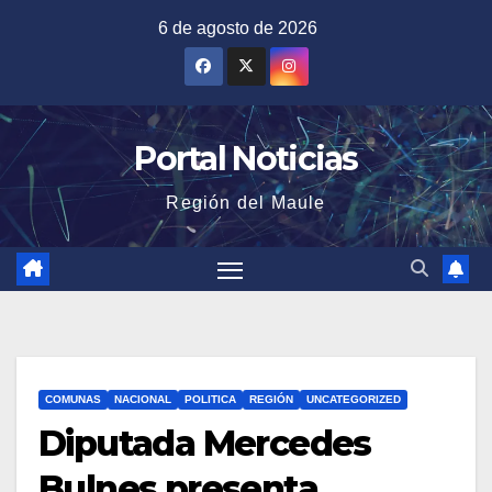
Saltar
6 de agosto de 2026
al
contenido
Portal Noticias
Región del Maule
COMUNAS
NACIONAL
POLITICA
REGIÓN
UNCATEGORIZED
Diputada Mercedes
Bulnes presenta