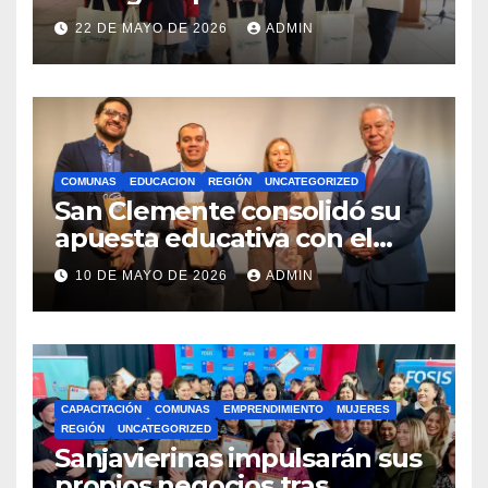
estudiantes con recursos del
22 DE MAYO DE 2026
ADMIN
Royalty Minero
COMUNAS
EDUCACION
REGIÓN
UNCATEGORIZED
San Clemente consolidó su
apuesta educativa con el
lanzamiento del
10 DE MAYO DE 2026
ADMIN
Preuniversitario Brotes 2026
CAPACITACIÓN
COMUNAS
EMPRENDIMIENTO
MUJERES
REGIÓN
UNCATEGORIZED
Sanjavierinas impulsarán sus
propios negocios tras