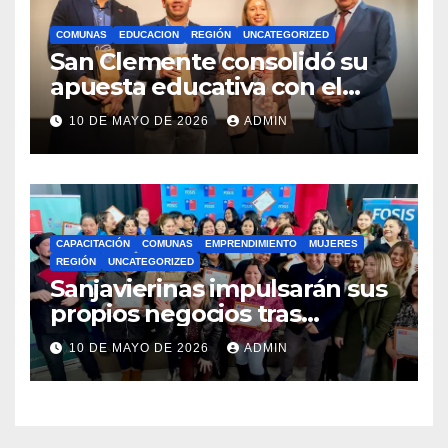
COMUNAS
EDUCACION
REGIÓN
UNCATEGORIZED
San Clemente consolidó su
apuesta educativa con el
lanzamiento del
10 DE MAYO DE 2026
ADMIN
Preuniversitario Brotes 2026
CAPACITACIÓN
COMUNAS
EMPRENDIMIENTO
MUJERES
REGIÓN
UNCATEGORIZED
Sanjavierinas impulsarán sus
propios negocios tras
capacitarse junto al FOSIS
10 DE MAYO DE 2026
ADMIN