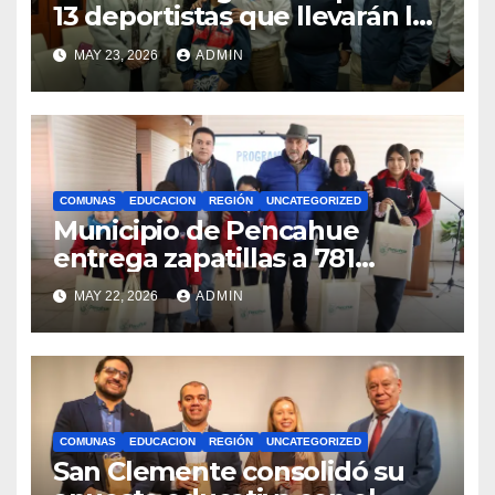
13 deportistas que llevarán la
bandera maulina a
MAY 23, 2026
ADMIN
competencias
internacionales
COMUNAS
EDUCACION
REGIÓN
UNCATEGORIZED
Municipio de Pencahue
entrega zapatillas a 781
estudiantes con recursos del
MAY 22, 2026
ADMIN
Royalty Minero
COMUNAS
EDUCACION
REGIÓN
UNCATEGORIZED
San Clemente consolidó su