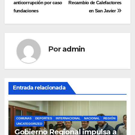
entradas
anticorrupción por caso
Recambio de Calefactores
fundaciones
en San Javier
Por
admin
Entrada relacionada
COMUNAS
DEPORTES
INTERNACIONAL
NACIONAL
REGIÓN
UNCATEGORIZED
Gobierno Regional impulsa a