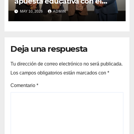
apuesta educativa con el
lanzamiento del
MAY 10, 2026
ADMIN
Preuniversitario Brotes 2026
Deja una respuesta
Tu dirección de correo electrónico no será publicada.
Los campos obligatorios están marcados con
*
Comentario
*