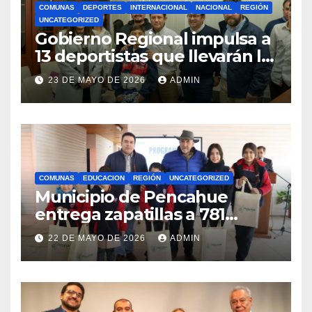
COMUNAS
DEPORTES
INTERNACIONAL
NACIONAL
REGIÓN
UNCATEGORIZED
Gobierno Regional impulsa a
13 deportistas que llevarán la
bandera maulina a
23 DE MAYO DE 2026
ADMIN
competencias
internacionales
COMUNAS
EDUCACION
REGIÓN
UNCATEGORIZED
Municipio de Pencahue
entrega zapatillas a 781
estudiantes con recursos del
22 DE MAYO DE 2026
ADMIN
Royalty Minero