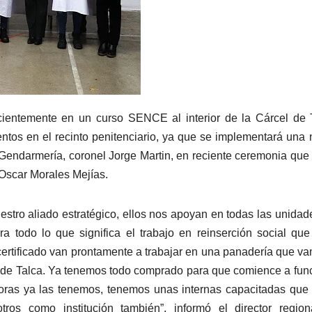
cientemente en un curso SENCE al interior de la Cárcel de 
entos en el recinto penitenciario, ya que se implementará una
 Gendarmería, coronel Jorge Martin, en reciente ceremonia que
 Oscar Morales Mejías.
tro aliado estratégico, ellos nos apoyan en todas las unidad
a todo lo que significa el trabajo en reinserción social qu
ertificado van prontamente a trabajar en una panadería que v
 de Talca. Ya tenemos todo comprado para que comience a fun
doras ya las tenemos, tenemos unas internas capacitadas que
ros como institución también”, informó el director region