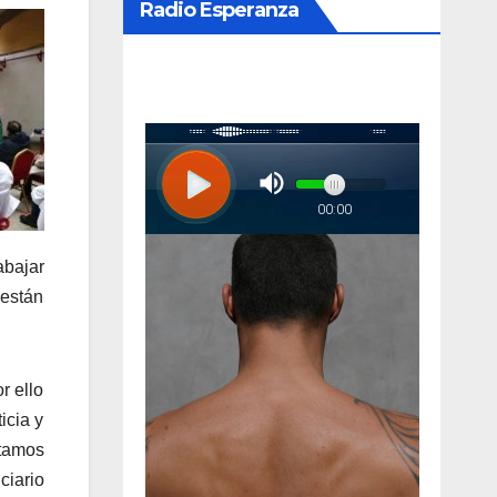
Radio Esperanza
abajar
 están
r ello
icia y
stamos
iario