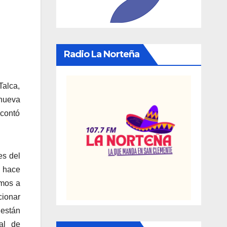
Radio La Norteña
Talca,
 nueva
 contó
es del
e hace
amos a
cionar
 están
al de