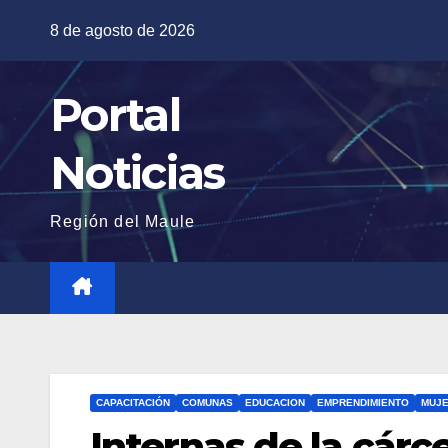
Saltar
8 de agosto de 2026
al
contenido
Portal
Noticias
Región del Maule
CAPACITACIÓN
COMUNAS
EDUCACION
EMPRENDIMIENTO
MUJ
Internas de la cárc