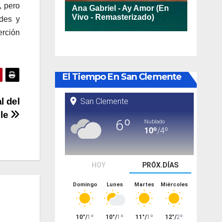
, pero
ades y
erción
El Tiempo En San Clemente
l del
ule