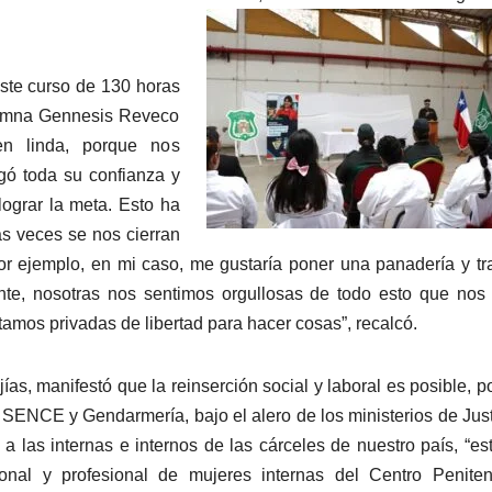
este curso de 130 horas
lumna Gennesis Reveco
en linda, porque nos
gó toda su confianza y
ograr la meta. Esto ha
s veces se nos cierran
or ejemplo, en mi caso, me gustaría poner una panadería y tr
ante, nosotras nos sentimos orgullosas de todo esto que nos
tamos privadas de libertad para hacer cosas”, recalcó.
s, manifestó que la reinserción social y laboral es posible, po
e SENCE y Gendarmería, bajo el alero de los ministerios de Just
 a las internas e internos de las cárceles de nuestro país, “e
nal y profesional de mujeres internas del Centro Penitenc