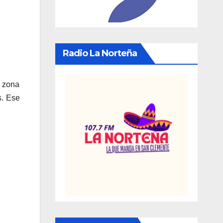
Radio La Norteña
a zona
s. Ese