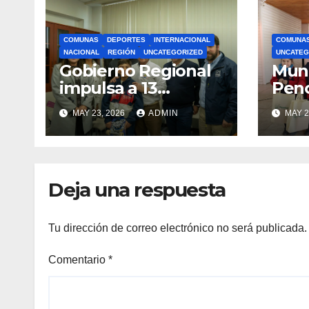
COMUNAS
DEPORTES
INTERNACIONAL
COMUNA
NACIONAL
REGIÓN
UNCATEGORIZED
UNCATEG
Gobierno Regional
Muni
impulsa a 13
Pen
deportistas que
zapat
MAY 23, 2026
ADMIN
MAY 2
llevarán la bandera
estu
maulina a
recu
competencias
Min
internacionales
Deja una respuesta
Tu dirección de correo electrónico no será publicada.
Comentario
*