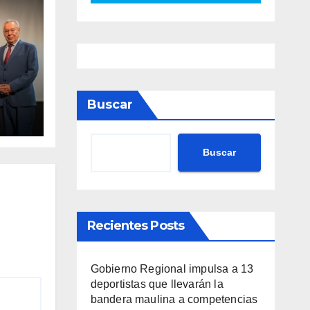
va
Buscar
nto
ario
Buscar
Recientes Posts
Gobierno Regional impulsa a 13
deportistas que llevarán la
bandera maulina a competencias