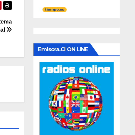
stema
tal
Emisora.cl ON LINE