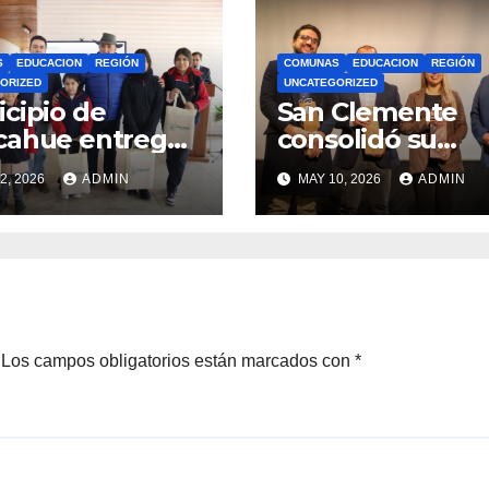
S
EDUCACION
REGIÓN
COMUNAS
EDUCACION
REGIÓN
ORIZED
UNCATEGORIZED
cipio de
San Clemente
cahue entrega
consolidó su
illas a 781
apuesta educati
2, 2026
ADMIN
MAY 10, 2026
ADMIN
diantes con
con el lanzamie
rsos del Royalty
del Preuniversit
ero
Brotes 2026
Los campos obligatorios están marcados con
*