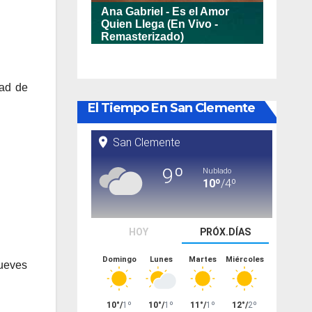
dad de
El Tiempo En San Clemente
jueves