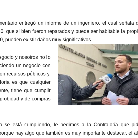
arr
par
aum
mentario entregó un informe de un ingeniero, el cual señala 
o
010, que si bien fueron reparados y puede ser habitable la prop
dis
0, pueden existir daños muy significativos.
el
vol
gocio y nosotros no lo
ciendo un negocio con
on recursos públicos y,
loría es que cualquier
nte, tiene que cumplir
e probidad y de compras
o se está cumpliendo, le pedimos a la Contraloría que pid
porque hay algo que también es muy importante destacar, el a