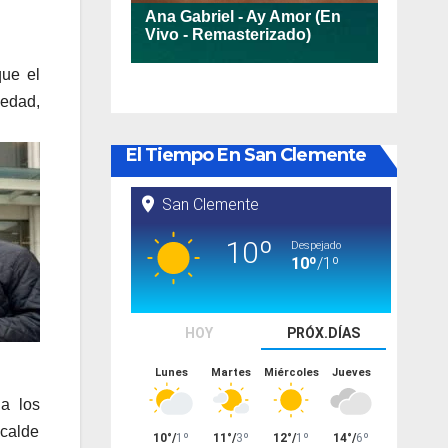
iba/abajo
a
entar
que el
iedad,
minuir
El Tiempo En San Clemente
umen.
a los
lcalde