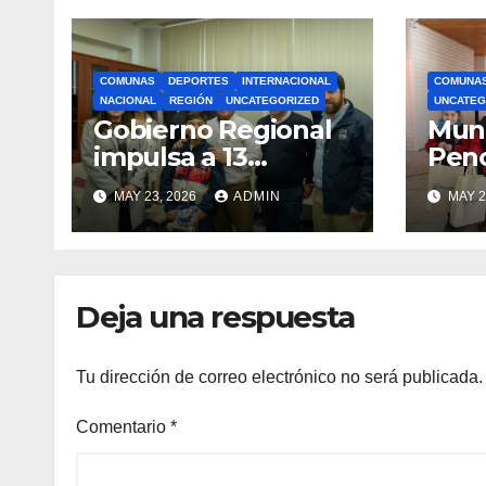
COMUNAS
DEPORTES
INTERNACIONAL
COMUNA
NACIONAL
REGIÓN
UNCATEGORIZED
UNCATEG
Gobierno Regional
Muni
impulsa a 13
Pen
deportistas que
zapat
MAY 23, 2026
ADMIN
MAY 2
llevarán la bandera
estu
maulina a
recu
competencias
Min
internacionales
Deja una respuesta
Tu dirección de correo electrónico no será publicada.
Comentario
*