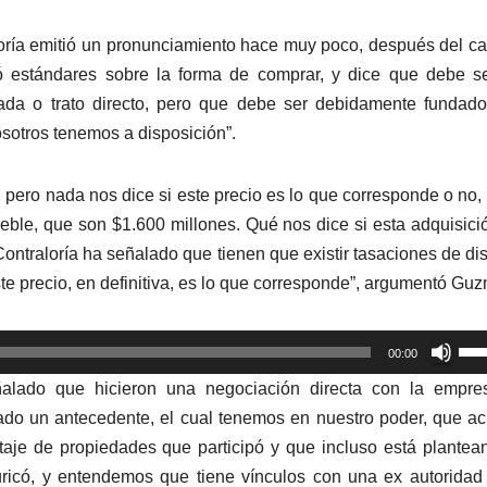
oría emitió un pronunciamiento hace muy poco, después del c
ció estándares sobre la forma de comprar, y dice que debe s
rivada o trato directo, pero que debe ser debidamente fundad
sotros tenemos a disposición”.
, pero nada nos dice si este precio es lo que corresponde o no,
mueble, que son $1.600 millones. Qué nos dice si esta adquisici
Contraloría ha señalado que tienen que existir tasaciones de dis
te precio, en definitiva, es lo que corresponde”, argumentó Gu
Util
00:00
las
ñalado que hicieron una negociación directa con la empre
tec
do un antecedente, el cual tenemos en nuestro poder, que ac
de
aje de propiedades que participó y que incluso está plantea
fle
icó, y entendemos que tiene vínculos con una ex autoridad