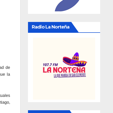
Radio La Norteña
dad de
gue la
uales
tiago,