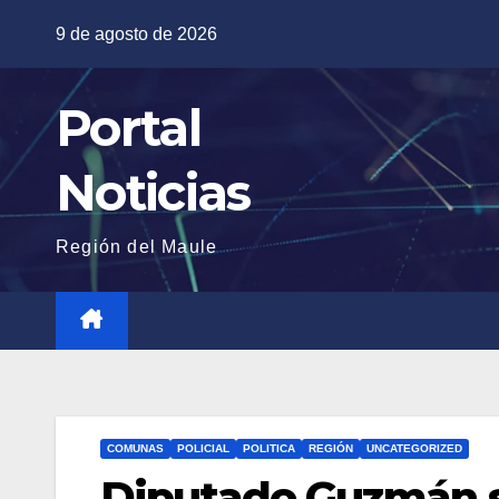
Saltar
9 de agosto de 2026
al
contenido
Portal
Noticias
Región del Maule
COMUNAS
POLICIAL
POLITICA
REGIÓN
UNCATEGORIZED
Diputado Guzmán so