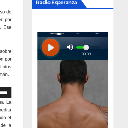
Radio Esperanza
aso de
er por
o. Ese
 sobre
ón por
tintos
zmán.
iza
sa La
las
redita
ndo el
cha
 de la