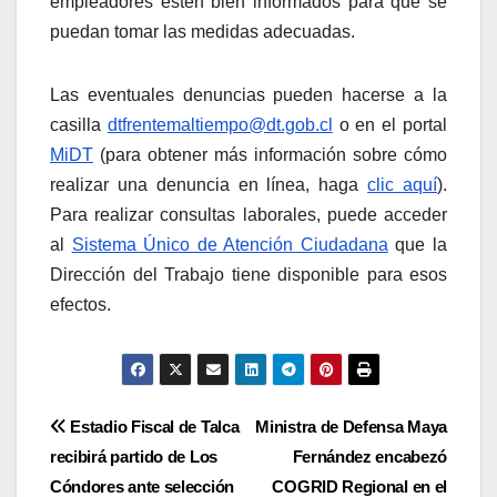
empleadores estén bien informados para que se
puedan tomar las medidas adecuadas.
Las eventuales denuncias pueden hacerse a la
casilla
dtfrentemaltiempo@dt.gob.cl
o en el portal
MiDT
(para obtener más información sobre cómo
realizar una denuncia en línea, haga
clic aquí
).
Para realizar consultas laborales, puede acceder
al
Sistema Único de Atención Ciudadana
que la
Dirección del Trabajo tiene disponible para esos
efectos.
Navegación
Estadio Fiscal de Talca
Ministra de Defensa Maya
recibirá partido de Los
Fernández encabezó
de
Cóndores ante selección
COGRID Regional en el