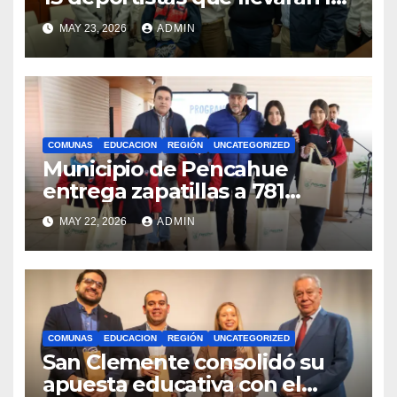
bandera maulina a
MAY 23, 2026
ADMIN
competencias
internacionales
COMUNAS
EDUCACION
REGIÓN
UNCATEGORIZED
Municipio de Pencahue
entrega zapatillas a 781
estudiantes con recursos del
MAY 22, 2026
ADMIN
Royalty Minero
COMUNAS
EDUCACION
REGIÓN
UNCATEGORIZED
San Clemente consolidó su
apuesta educativa con el