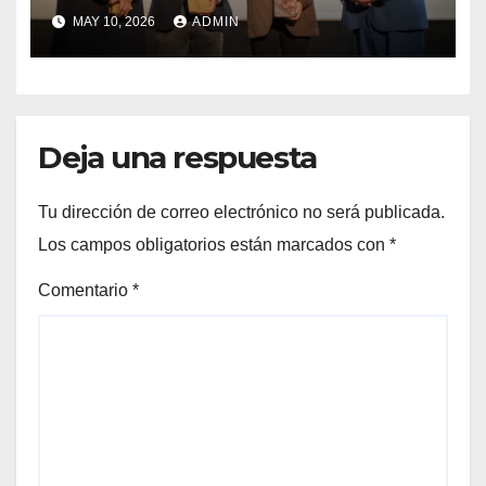
lanzamiento del
MAY 10, 2026
ADMIN
Preuniversitario Brotes 2026
Deja una respuesta
Tu dirección de correo electrónico no será publicada.
Los campos obligatorios están marcados con
*
Comentario
*