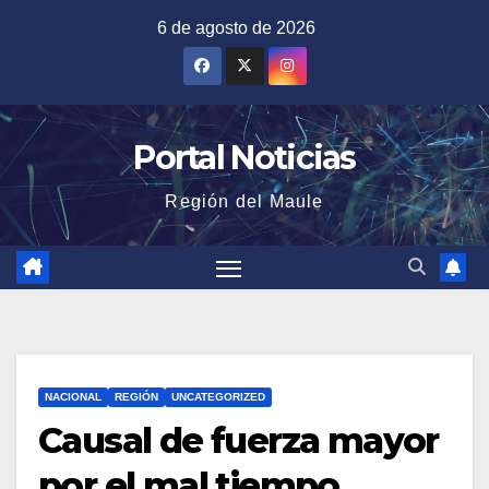
Saltar
6 de agosto de 2026
al
contenido
Portal Noticias
Región del Maule
NACIONAL
REGIÓN
UNCATEGORIZED
Causal de fuerza mayor
por el mal tiempo