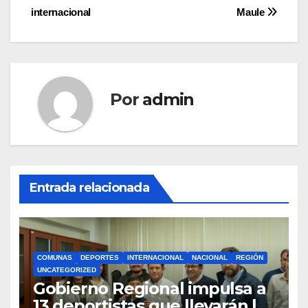
entradas
internacional
Maule
Por
admin
Entrada relacionada
COMUNAS
DEPORTES
INTERNACIONAL
NACIONAL
REGIÓN
UNCATEGORIZED
Gobierno Regional impulsa a
13 deportistas que llevarán la