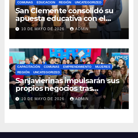
COMUNAS
EDUCACION
REGIÓN
UNCATEGORIZED
San Clemente consolidó su
apuesta educativa con el
lanzamiento del
10 DE MAYO DE 2026
ADMIN
Preuniversitario Brotes 2026
CAPACITACIÓN
COMUNAS
EMPRENDIMIENTO
MUJERES
REGIÓN
UNCATEGORIZED
Sanjavierinas impulsarán sus
propios negocios tras
capacitarse junto al FOSIS
10 DE MAYO DE 2026
ADMIN