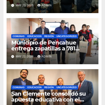
bandera maulina a
MAY 23, 2026
ADMIN
competencias
internacionales
COMUNAS
EDUCACION
REGIÓN
UNCATEGORIZED
Municipio de Pencahue
entrega zapatillas a 781
estudiantes con recursos del
MAY 22, 2026
ADMIN
Royalty Minero
COMUNAS
EDUCACION
REGIÓN
UNCATEGORIZED
San Clemente consolidó su
apuesta educativa con el