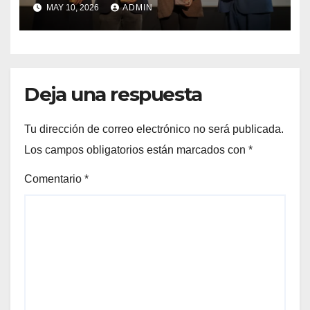
lanzamiento del
MAY 10, 2026
ADMIN
Preuniversitario Brotes 2026
Deja una respuesta
Tu dirección de correo electrónico no será publicada.
Los campos obligatorios están marcados con
*
Comentario
*