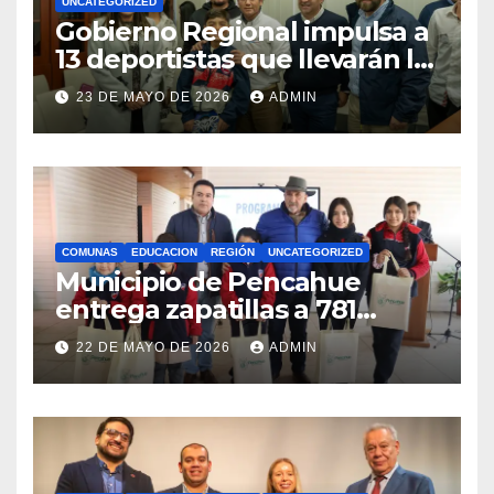
UNCATEGORIZED
Gobierno Regional impulsa a
13 deportistas que llevarán la
bandera maulina a
23 DE MAYO DE 2026
ADMIN
competencias
internacionales
COMUNAS
EDUCACION
REGIÓN
UNCATEGORIZED
Municipio de Pencahue
entrega zapatillas a 781
estudiantes con recursos del
22 DE MAYO DE 2026
ADMIN
Royalty Minero