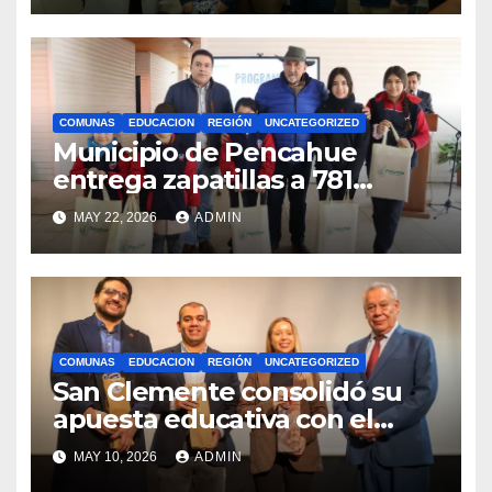
internacionales
COMUNAS
EDUCACION
REGIÓN
UNCATEGORIZED
Municipio de Pencahue
entrega zapatillas a 781
estudiantes con recursos del
MAY 22, 2026
ADMIN
Royalty Minero
COMUNAS
EDUCACION
REGIÓN
UNCATEGORIZED
San Clemente consolidó su
apuesta educativa con el
lanzamiento del
MAY 10, 2026
ADMIN
Preuniversitario Brotes 2026