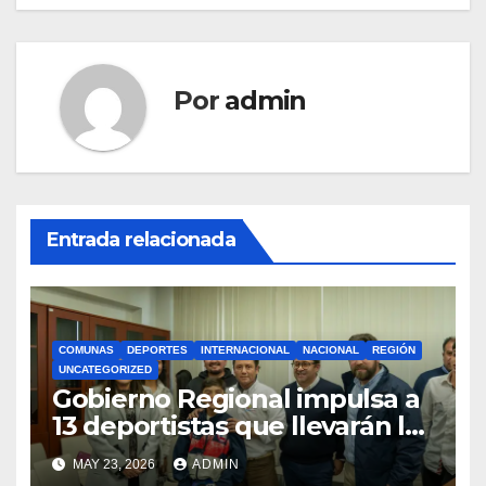
Por
admin
Entrada relacionada
COMUNAS
DEPORTES
INTERNACIONAL
NACIONAL
REGIÓN
UNCATEGORIZED
Gobierno Regional impulsa a
13 deportistas que llevarán la
bandera maulina a
MAY 23, 2026
ADMIN
competencias