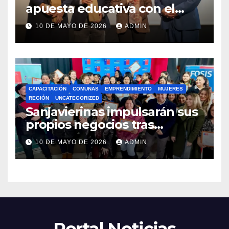
apuesta educativa con el
lanzamiento del
10 DE MAYO DE 2026
ADMIN
Preuniversitario Brotes 2026
CAPACITACIÓN
COMUNAS
EMPRENDIMIENTO
MUJERES
REGIÓN
UNCATEGORIZED
Sanjavierinas impulsarán sus
propios negocios tras
capacitarse junto al FOSIS
10 DE MAYO DE 2026
ADMIN