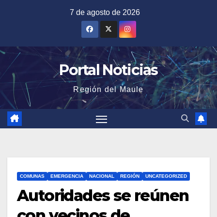
Saltar
7 de agosto de 2026
al
contenido
Portal Noticias
Región del Maule
COMUNAS
EMERGENCIA
NACIONAL
REGIÓN
UNCATEGORIZED
Autoridades se reúnen
con vecinos de