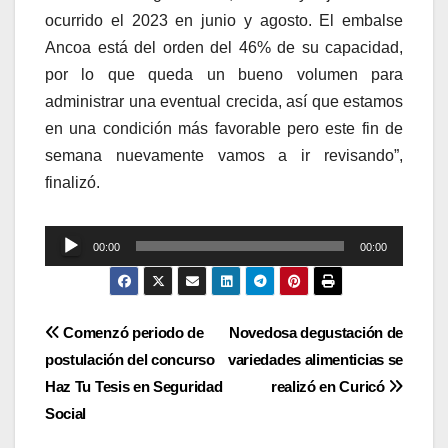
ocurrido el 2023 en junio y agosto. El embalse
Ancoa está del orden del 46% de su capacidad,
por lo que queda un bueno volumen para
administrar una eventual crecida, así que estamos
en una condición más favorable pero este fin de
semana nuevamente vamos a ir revisando”,
finalizó.
Reproductor
00:00
00:00
de
audio
Navegación
Comenzó periodo de
Novedosa degustación de
postulación del concurso
variedades alimenticias se
de
Haz Tu Tesis en Seguridad
realizó en Curicó
entradas
Social