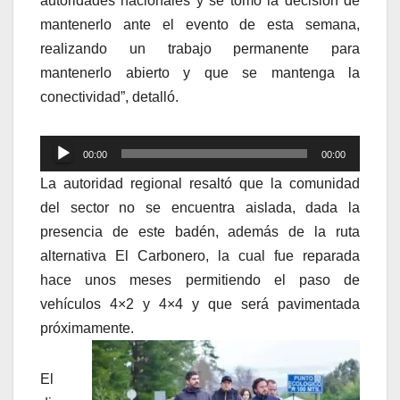
autoridades nacionales y se tomó la decisión de
mantenerlo ante el evento de esta semana,
realizando un trabajo permanente para
mantenerlo abierto y que se mantenga la
conectividad”, detalló.
Reproductor
00:00
00:00
de
La autoridad regional resaltó que la comunidad
audio
del sector no se encuentra aislada, dada la
presencia de este badén, además de la ruta
alternativa El Carbonero, la cual fue reparada
hace unos meses permitiendo el paso de
vehículos 4×2 y 4×4 y que será pavimentada
próximamente.
El