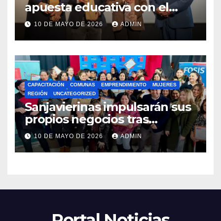
apuesta educativa con el
lanzamiento del
10 DE MAYO DE 2026
ADMIN
Preuniversitario Brotes 2026
CAPACITACIÓN
COMUNAS
EMPRENDIMIENTO
MUJERES
REGIÓN
UNCATEGORIZED
Sanjavierinas impulsarán sus
propios negocios tras
capacitarse junto al FOSIS
10 DE MAYO DE 2026
ADMIN
Portal Noticias