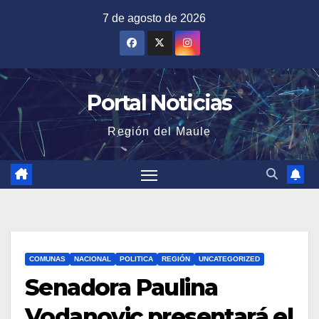
Saltar
7 de agosto de 2026
al
contenido
Portal Noticias
Región del Maule
COMUNAS
NACIONAL
POLITICA
REGIÓN
UNCATEGORIZED
Senadora Paulina
Vodanovic presentará el