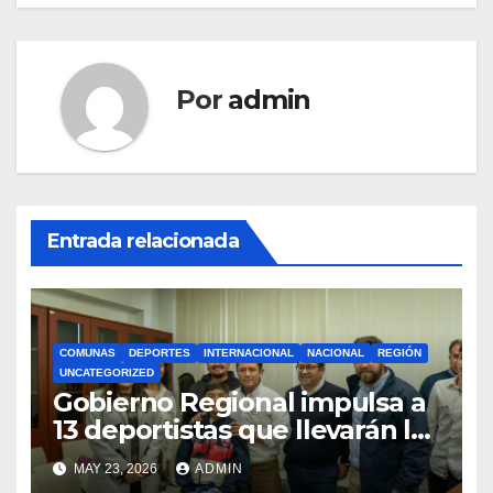
Por
admin
Entrada relacionada
COMUNAS
DEPORTES
INTERNACIONAL
NACIONAL
REGIÓN
UNCATEGORIZED
Gobierno Regional impulsa a
13 deportistas que llevarán la
bandera maulina a
MAY 23, 2026
ADMIN
competencias