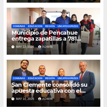
internacionales
COMUNAS
EDUCACION
REGIÓN
UNCATEGORIZED
Municipio de Pencahue
entrega zapatillas a 781
estudiantes con recursos del
MAY 22, 2026
ADMIN
Royalty Minero
COMUNAS
EDUCACION
REGIÓN
UNCATEGORIZED
San Clemente consolidó su
apuesta educativa con el
lanzamiento del
MAY 10, 2026
ADMIN
Preuniversitario Brotes 2026