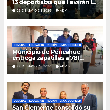
13 deportistas que llevarán la
bandera maulina a
23 DE MAYO DE 2026
ADMIN
competencias
internacionales
COMUNAS
EDUCACION
REGIÓN
UNCATEGORIZED
Municipio de Pencahue
entrega zapatillas a 781
estudiantes con recursos del
22 DE MAYO DE 2026
ADMIN
Royalty Minero
COMUNAS
EDUCACION
REGIÓN
UNCATEGORIZED
San Clemente consolidó su