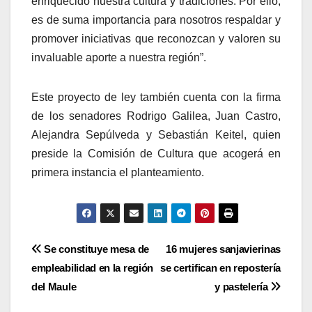
enriquecido nuestra cultura y tradiciones. Por ello,
es de suma importancia para nosotros respaldar y
promover iniciativas que reconozcan y valoren su
invaluable aporte a nuestra región”.
Este proyecto de ley también cuenta con la firma
de los senadores Rodrigo Galilea, Juan Castro,
Alejandra Sepúlveda y Sebastián Keitel, quien
preside la Comisión de Cultura que acogerá en
primera instancia el planteamiento.
Navegación
Se constituye mesa de
16 mujeres sanjavierinas
empleabilidad en la región
se certifican en repostería
de
del Maule
y pastelería
entradas