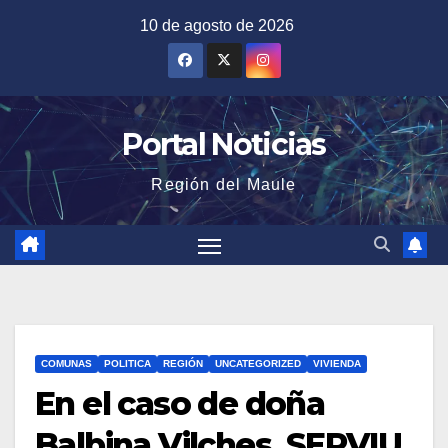
Saltar
10 de agosto de 2026
al
contenido
Portal Noticias
Región del Maule
COMUNAS
POLITICA
REGIÓN
UNCATEGORIZED
VIVIENDA
En el caso de doña
Balbina Vilches, SERVIU