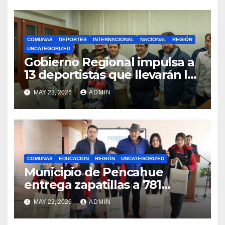
COMUNAS
DEPORTES
INTERNACIONAL
NACIONAL
REGIÓN
UNCATEGORIZED
Gobierno Regional impulsa a
13 deportistas que llevarán la
bandera maulina a
MAY 23, 2026
ADMIN
competencias
internacionales
COMUNAS
EDUCACION
REGIÓN
UNCATEGORIZED
Municipio de Pencahue
entrega zapatillas a 781
estudiantes con recursos del
MAY 22, 2026
ADMIN
Royalty Minero