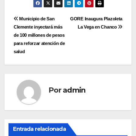
Navegación
Municipio de San
GORE Inaugura Plazoleta
Clemente inyectará más
La Vega en Chanco
de
de 100 millones de pesos
entradas
para reforzar atención de
salud
Por
admin
Entrada relacionada