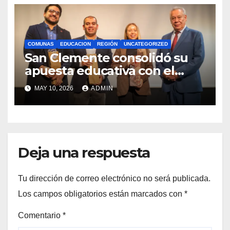
COMUNAS
EDUCACION
REGIÓN
UNCATEGORIZED
San Clemente consolidó su
apuesta educativa con el
lanzamiento del
MAY 10, 2026
ADMIN
Preuniversitario Brotes 2026
Deja una respuesta
Tu dirección de correo electrónico no será publicada.
Los campos obligatorios están marcados con
*
Comentario
*