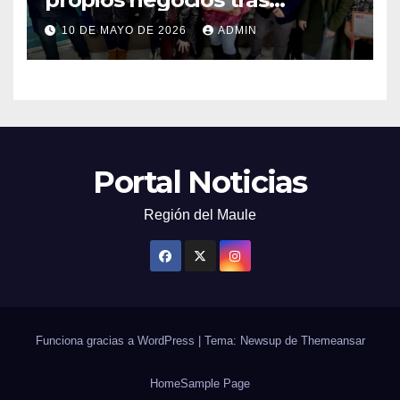
capacitarse junto al FOSIS
10 DE MAYO DE 2026
ADMIN
Portal Noticias
Región del Maule
Funciona gracias a WordPress
|
Tema: Newsup de
Themeansar
Home
Sample Page