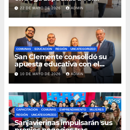
estudiantes con recursos del
22 DE MAYO DE 2026
ADMIN
Royalty Minero
COMUNAS
EDUCACION
REGIÓN
UNCATEGORIZED
San Clemente consolidó su
apuesta educativa con el
lanzamiento del
10 DE MAYO DE 2026
ADMIN
Preuniversitario Brotes 2026
CAPACITACIÓN
COMUNAS
EMPRENDIMIENTO
MUJERES
REGIÓN
UNCATEGORIZED
Sanjavierinas impulsarán sus
propios negocios tras