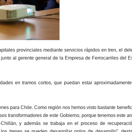
apitales provinciales mediante servicios rápidos en tren, el de
junto al gerente general de la Empresa de Ferrocarriles del E
nidades en tramos cortos, que puedan estar aproximadament
 trenes para Chile. Como región nos hemos visto bastante benefi
cesos transformadores de este Gobierno, porque tenemos este a
-Chillán, y además se trabaja en el proceso de recuperaci
 los trenes se pueden desarrollar polos de desarrollo”, dest