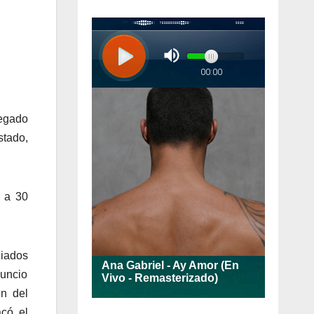
legado
stado,
e a 30
ciados
nuncio
ón del
acó el