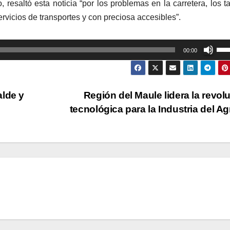
o, resaltó esta noticia “por los problemas en la carretera, los t
icios de transportes y con preciosa accesibles”.
Util
00:00
las
tec
de
alde y
Región del Maule lidera la revol
fle
tecnológica para la Industria del A
arr
par
aum
o
dis
el
vol