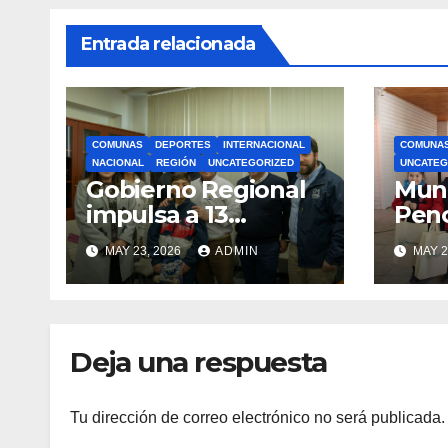
Entrada relacionada
COMUNAS
DEPORTES
INTERNACIONAL
COMUNA
NACIONAL
REGIÓN
UNCATEGORIZED
UNCATEG
Gobierno Regional
Muni
impulsa a 13
Pen
deportistas que
zapat
MAY 23, 2026
ADMIN
MAY 2
llevarán la bandera
estu
maulina a
recu
competencias
Min
internacionales
Deja una respuesta
Tu dirección de correo electrónico no será publicada.