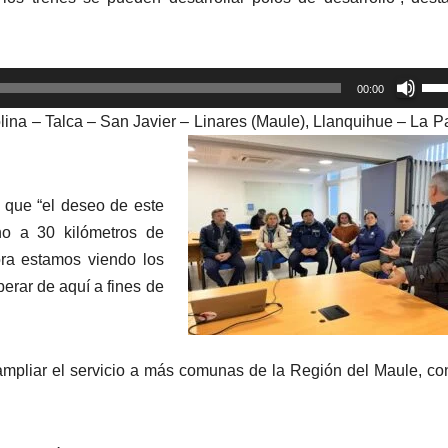
Util
00:00
las
Molina – Talca – San Javier – Linares (Maule), Llanquihue – La 
tec
de
fle
 que “el deseo de este
arr
no a 30 kilómetros de
par
ra estamos viendo los
aum
erar de aquí a fines de
o
dis
el
 ampliar el servicio a más comunas de la Región del Maule, c
vol