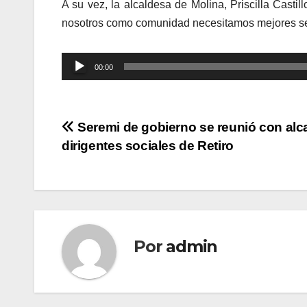
A su vez, la alcaldesa de Molina, Priscilla Castill
nosotros como comunidad necesitamos mejores serv
Reproductor
00:00
de
audio
Navegación
Seremi de gobierno se reunió con alc
dirigentes sociales de Retiro
de
entradas
Por
admin