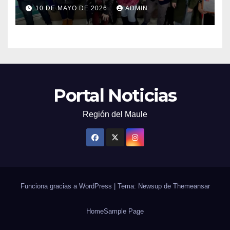
capacitarse junto al FOSIS
10 DE MAYO DE 2026
ADMIN
Portal Noticias
Región del Maule
Funciona gracias a WordPress
|
Tema: Newsup de
Themeansar
Home
Sample Page