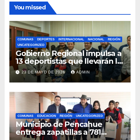
You missed
COMUNAS
DEPORTES
INTERNACIONAL
NACIONAL
REGIÓN
UNCATEGORIZED
Gobierno Regional impulsa a
13 deportistas que llevarán la
bandera maulina a
23 DE MAYO DE 2026
ADMIN
competencias
internacionales
COMUNAS
EDUCACION
REGIÓN
UNCATEGORIZED
Municipio de Pencahue
entrega zapatillas a 781
estudiantes con recursos del