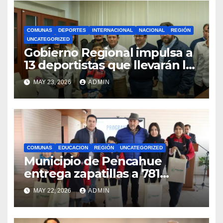
COMUNAS
DEPORTES
INTERNACIONAL
NACIONAL
REGIÓN
UNCATEGORIZED
Gobierno Regional impulsa a
13 deportistas que llevarán la
bandera maulina a
MAY 23, 2026
ADMIN
competencias
internacionales
COMUNAS
EDUCACION
REGIÓN
UNCATEGORIZED
Municipio de Pencahue
entrega zapatillas a 781
estudiantes con recursos del
MAY 22, 2026
ADMIN
Royalty Minero