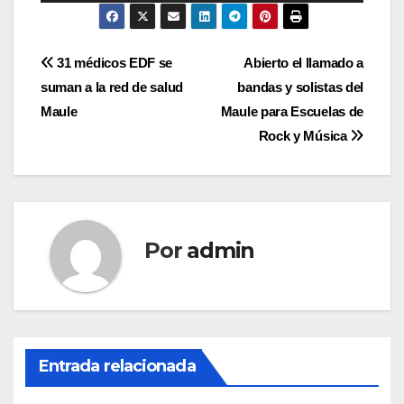
Navegación
31 médicos EDF se
Abierto el llamado a
suman a la red de salud
bandas y solistas del
de
Maule
Maule para Escuelas de
entradas
Rock y Música
Por
admin
Entrada relacionada