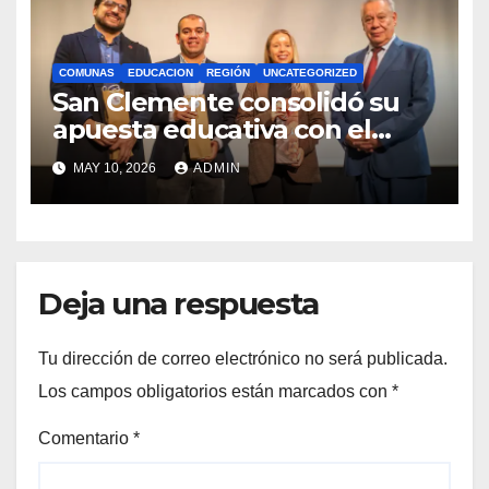
COMUNAS
EDUCACION
REGIÓN
UNCATEGORIZED
San Clemente consolidó su
apuesta educativa con el
lanzamiento del
MAY 10, 2026
ADMIN
Preuniversitario Brotes 2026
Deja una respuesta
Tu dirección de correo electrónico no será publicada.
Los campos obligatorios están marcados con
*
Comentario
*