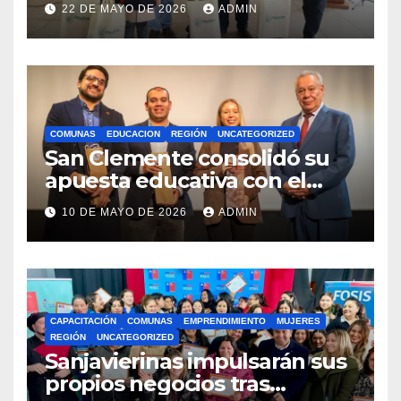
22 DE MAYO DE 2026
ADMIN
Royalty Minero
COMUNAS
EDUCACION
REGIÓN
UNCATEGORIZED
San Clemente consolidó su
apuesta educativa con el
lanzamiento del
10 DE MAYO DE 2026
ADMIN
Preuniversitario Brotes 2026
CAPACITACIÓN
COMUNAS
EMPRENDIMIENTO
MUJERES
REGIÓN
UNCATEGORIZED
Sanjavierinas impulsarán sus
propios negocios tras