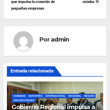
que impulsa la creación de
estafas
entradas
pequeñas empresas
Por
admin
Entrada relacionada
COMUNAS
DEPORTES
INTERNACIONAL
NACIONAL
REGIÓN
UNCATEGORIZED
Gobierno Regional impulsa a