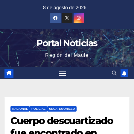
Saltar
8 de agosto de 2026
al
contenido
Portal Noticias
Región del Maule
NACIONAL
POLICIAL
UNCATEGORIZED
Cuerpo descuartizado
fue encontrado en