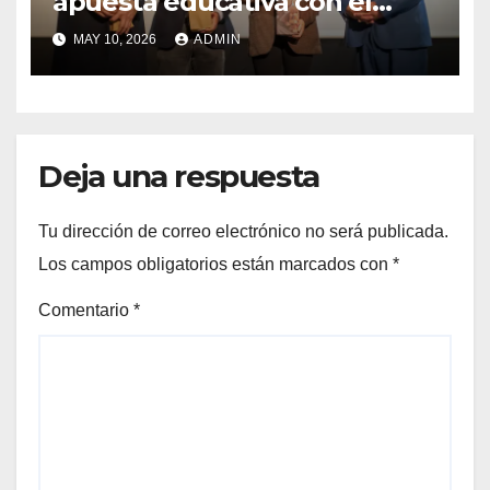
apuesta educativa con el
lanzamiento del
MAY 10, 2026
ADMIN
Preuniversitario Brotes 2026
Deja una respuesta
Tu dirección de correo electrónico no será publicada.
Los campos obligatorios están marcados con
*
Comentario
*