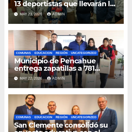
13 deportistas que llevarán la
bandera maulina a
MAY 23, 2026
ADMIN
competencias
internacionales
COMUNAS
EDUCACION
REGIÓN
UNCATEGORIZED
Municipio de Pencahue
entrega zapatillas a 781
estudiantes con recursos del
MAY 22, 2026
ADMIN
Royalty Minero
COMUNAS
EDUCACION
REGIÓN
UNCATEGORIZED
San Clemente consolidó su