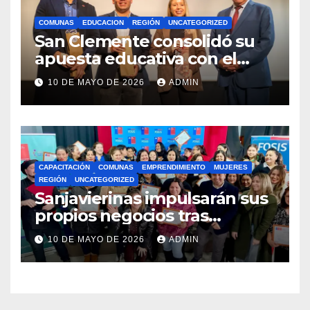
COMUNAS
EDUCACION
REGIÓN
UNCATEGORIZED
San Clemente consolidó su
apuesta educativa con el
lanzamiento del
10 DE MAYO DE 2026
ADMIN
Preuniversitario Brotes 2026
CAPACITACIÓN
COMUNAS
EMPRENDIMIENTO
MUJERES
REGIÓN
UNCATEGORIZED
Sanjavierinas impulsarán sus
propios negocios tras
capacitarse junto al FOSIS
10 DE MAYO DE 2026
ADMIN