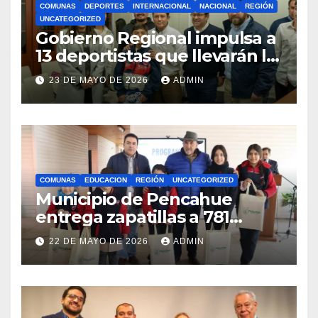
COMUNAS
DEPORTES
INTERNACIONAL
NACIONAL
REGIÓN
UNCATEGORIZED
Gobierno Regional impulsa a
13 deportistas que llevarán la
bandera maulina a
23 DE MAYO DE 2026
ADMIN
competencias
internacionales
COMUNAS
EDUCACION
REGIÓN
UNCATEGORIZED
Municipio de Pencahue
entrega zapatillas a 781
estudiantes con recursos del
22 DE MAYO DE 2026
ADMIN
Royalty Minero