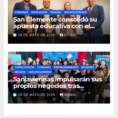
COMUNAS
EDUCACION
REGIÓN
UNCATEGORIZED
San Clemente consolidó su
apuesta educativa con el
lanzamiento del
10 DE MAYO DE 2026
ADMIN
Preuniversitario Brotes 2026
CAPACITACIÓN
COMUNAS
EMPRENDIMIENTO
MUJERES
REGIÓN
UNCATEGORIZED
Sanjavierinas impulsarán sus
propios negocios tras
capacitarse junto al FOSIS
10 DE MAYO DE 2026
ADMIN