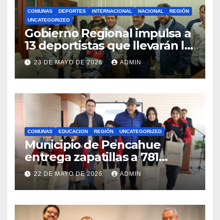
COMUNAS
DEPORTES
INTERNACIONAL
NACIONAL
REGIÓN
UNCATEGORIZED
Gobierno Regional impulsa a
13 deportistas que llevarán la
bandera maulina a
23 DE MAYO DE 2026
ADMIN
competencias
internacionales
COMUNAS
EDUCACION
REGIÓN
UNCATEGORIZED
Municipio de Pencahue
entrega zapatillas a 781
estudiantes con recursos del
22 DE MAYO DE 2026
ADMIN
Royalty Minero