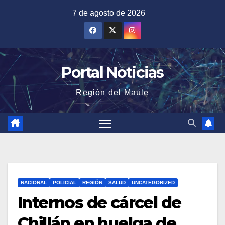
Saltar
7 de agosto de 2026
al
contenido
Portal Noticias
Región del Maule
NACIONAL
POLICIAL
REGIÓN
SALUD
UNCATEGORIZED
Internos de cárcel de
Chillán en huelga de