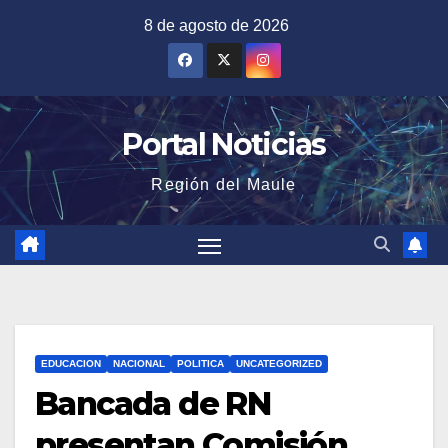
Saltar
8 de agosto de 2026
al
contenido
Portal Noticias
Región del Maule
EDUCACION
NACIONAL
POLITICA
UNCATEGORIZED
Bancada de RN
presentan Comisión