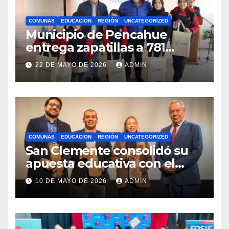
COMUNAS
EDUCACION
REGIÓN
UNCATEGORIZED
Municipio de Pencahue
entrega zapatillas a 781
estudiantes con recursos del
22 DE MAYO DE 2026
ADMIN
Royalty Minero
COMUNAS
EDUCACION
REGIÓN
UNCATEGORIZED
San Clemente consolidó su
apuesta educativa con el
lanzamiento del
10 DE MAYO DE 2026
ADMIN
Preuniversitario Brotes 2026