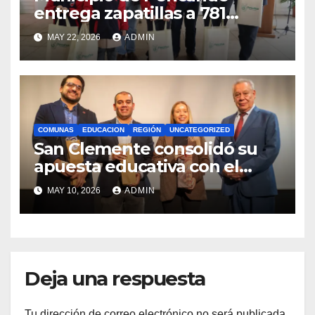
entrega zapatillas a 781
estudiantes con recursos del
MAY 22, 2026
ADMIN
Royalty Minero
COMUNAS
EDUCACION
REGIÓN
UNCATEGORIZED
San Clemente consolidó su
apuesta educativa con el
lanzamiento del
MAY 10, 2026
ADMIN
Preuniversitario Brotes 2026
Deja una respuesta
Tu dirección de correo electrónico no será publicada.