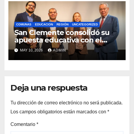
COMUNAS
EDUCACION
REGIÓN
UNCATEGORIZED
San Clemente consolidó su
apuesta educativa con el
lanzamiento del
MAY 10, 2026
ADMIN
Preuniversitario Brotes 2026
Deja una respuesta
Tu dirección de correo electrónico no será publicada.
Los campos obligatorios están marcados con
*
Comentario
*