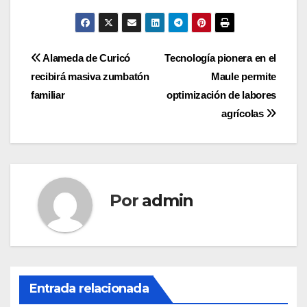
Navegación
Alameda de Curicó
Tecnología pionera en el
recibirá masiva zumbatón
Maule permite
de
familiar
optimización de labores
entradas
agrícolas
Por
admin
Entrada relacionada