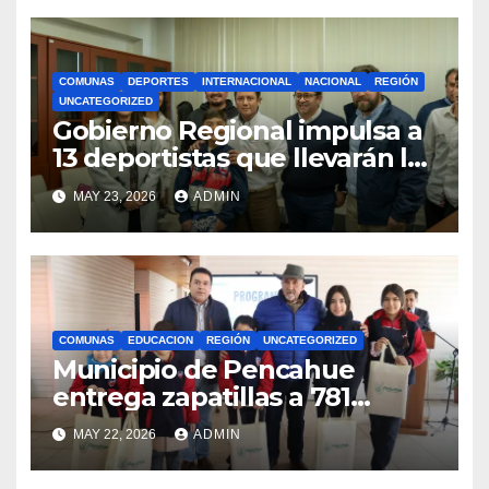
COMUNAS
DEPORTES
INTERNACIONAL
NACIONAL
REGIÓN
UNCATEGORIZED
Gobierno Regional impulsa a
13 deportistas que llevarán la
bandera maulina a
MAY 23, 2026
ADMIN
competencias
internacionales
COMUNAS
EDUCACION
REGIÓN
UNCATEGORIZED
Municipio de Pencahue
entrega zapatillas a 781
estudiantes con recursos del
MAY 22, 2026
ADMIN
Royalty Minero