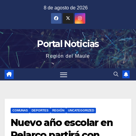
Saltar
8 de agosto de 2026
al
contenido
Portal Noticias
Región del Maule
COMUNAS
DEPORTES
REGIÓN
UNCATEGORIZED
Nuevo año escolar en
Pelarco partirá con