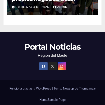
capacitarse junto al FOSIS
10 DE MAYO DE 2026
ADMIN
Portal Noticias
Región del Maule
Funciona gracias a WordPress
|
Tema: Newsup de
Themeansar
Home
Sample Page