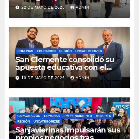
estudiantes con recursos del
22 DE MAYO DE 2026
ADMIN
Royalty Minero
COMUNAS
EDUCACION
REGIÓN
UNCATEGORIZED
San Clemente consolidó su
apuesta educativa con el
lanzamiento del
10 DE MAYO DE 2026
ADMIN
Preuniversitario Brotes 2026
CAPACITACIÓN
COMUNAS
EMPRENDIMIENTO
MUJERES
REGIÓN
UNCATEGORIZED
Sanjavierinas impulsarán sus
propios negocios tras