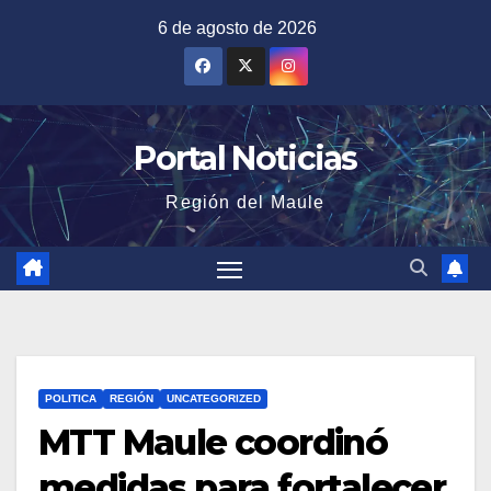
Saltar
6 de agosto de 2026
al
contenido
Portal Noticias
Región del Maule
POLITICA
REGIÓN
UNCATEGORIZED
MTT Maule coordinó
medidas para fortalecer