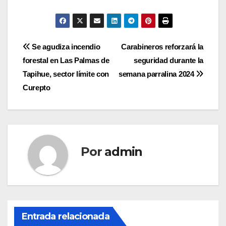
Navegación
Se agudiza incendio
Carabineros reforzará la
forestal en Las Palmas de
seguridad durante la
de
Tapihue, sector límite con
semana parralina 2024
entradas
Curepto
Por
admin
Entrada relacionada