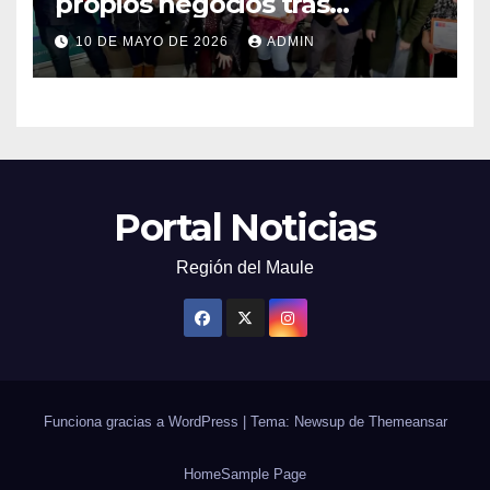
propios negocios tras
capacitarse junto al FOSIS
10 DE MAYO DE 2026
ADMIN
Portal Noticias
Región del Maule
Funciona gracias a WordPress
|
Tema: Newsup de
Themeansar
Home
Sample Page