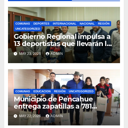
COMUNAS
DEPORTES
INTERNACIONAL
NACIONAL
REGIÓN
UNCATEGORIZED
Gobierno Regional impulsa a
13 deportistas que llevarán la
bandera maulina a
MAY 23, 2026
ADMIN
competencias
internacionales
COMUNAS
EDUCACION
REGIÓN
UNCATEGORIZED
Municipio de Pencahue
entrega zapatillas a 781
estudiantes con recursos del
MAY 22, 2026
ADMIN
Royalty Minero