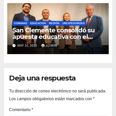
COMUNAS
EDUCACION
REGIÓN
UNCATEGORIZED
San Clemente consolidó su
apuesta educativa con el
lanzamiento del
MAY 10, 2026
ADMIN
Preuniversitario Brotes 2026
Deja una respuesta
Tu dirección de correo electrónico no será publicada.
Los campos obligatorios están marcados con
*
Comentario
*