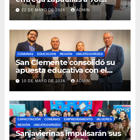
estudiantes con recursos del
22 DE MAYO DE 2026
ADMIN
Royalty Minero
COMUNAS
EDUCACION
REGIÓN
UNCATEGORIZED
San Clemente consolidó su
apuesta educativa con el
lanzamiento del
10 DE MAYO DE 2026
ADMIN
Preuniversitario Brotes 2026
CAPACITACIÓN
COMUNAS
EMPRENDIMIENTO
MUJERES
REGIÓN
UNCATEGORIZED
Sanjavierinas impulsarán sus