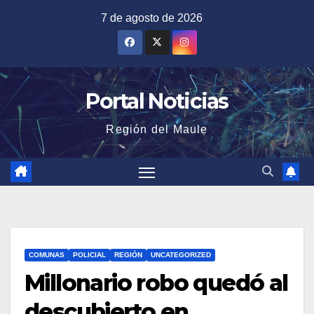
Saltar
7 de agosto de 2026
al
contenido
Portal Noticias
Región del Maule
COMUNAS
POLICIAL
REGIÓN
UNCATEGORIZED
Millonario robo quedó al
descubierto en