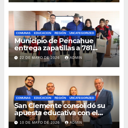
internacionales
COMUNAS
EDUCACION
REGIÓN
UNCATEGORIZED
Municipio de Pencahue
entrega zapatillas a 781
estudiantes con recursos del
22 DE MAYO DE 2026
ADMIN
Royalty Minero
COMUNAS
EDUCACION
REGIÓN
UNCATEGORIZED
San Clemente consolidó su
apuesta educativa con el
lanzamiento del
10 DE MAYO DE 2026
ADMIN
Preuniversitario Brotes 2026