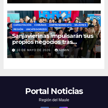
CAPACITACIÓN
COMUNAS
EMPRENDIMIENTO
MUJERES
REGIÓN
UNCATEGORIZED
Sanjavierinas impulsarán sus
propios negocios tras
capacitarse junto al FOSIS
10 DE MAYO DE 2026
ADMIN
Portal Noticias
Región del Maule