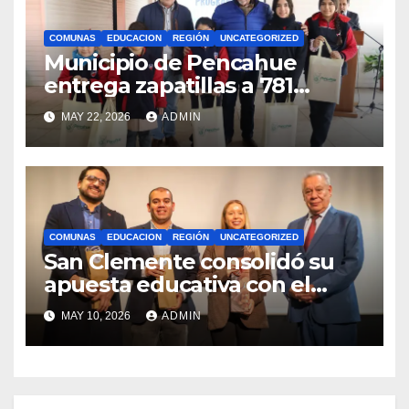
COMUNAS
EDUCACION
REGIÓN
UNCATEGORIZED
Municipio de Pencahue
entrega zapatillas a 781
estudiantes con recursos del
MAY 22, 2026
ADMIN
Royalty Minero
COMUNAS
EDUCACION
REGIÓN
UNCATEGORIZED
San Clemente consolidó su
apuesta educativa con el
lanzamiento del
MAY 10, 2026
ADMIN
Preuniversitario Brotes 2026