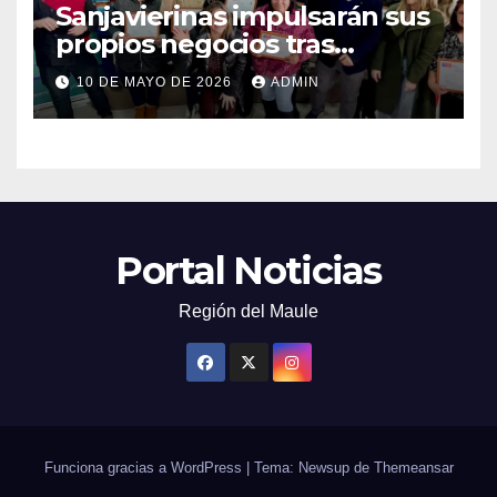
Sanjavierinas impulsarán sus
propios negocios tras
capacitarse junto al FOSIS
10 DE MAYO DE 2026
ADMIN
Portal Noticias
Región del Maule
Funciona gracias a WordPress
|
Tema: Newsup de
Themeansar