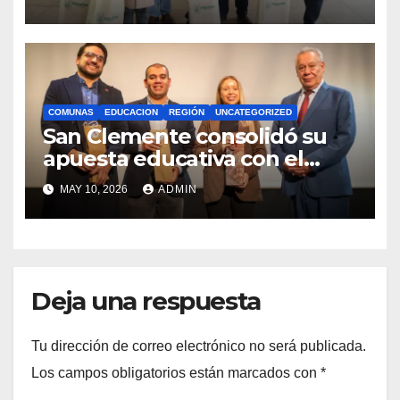
Royalty Minero
COMUNAS
EDUCACION
REGIÓN
UNCATEGORIZED
San Clemente consolidó su
apuesta educativa con el
lanzamiento del
MAY 10, 2026
ADMIN
Preuniversitario Brotes 2026
Deja una respuesta
Tu dirección de correo electrónico no será publicada.
Los campos obligatorios están marcados con
*