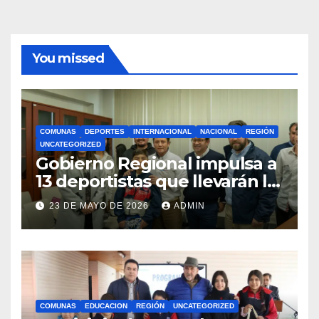
You missed
COMUNAS
DEPORTES
INTERNACIONAL
NACIONAL
REGIÓN
UNCATEGORIZED
Gobierno Regional impulsa a
13 deportistas que llevarán la
bandera maulina a
23 DE MAYO DE 2026
ADMIN
competencias
internacionales
COMUNAS
EDUCACION
REGIÓN
UNCATEGORIZED