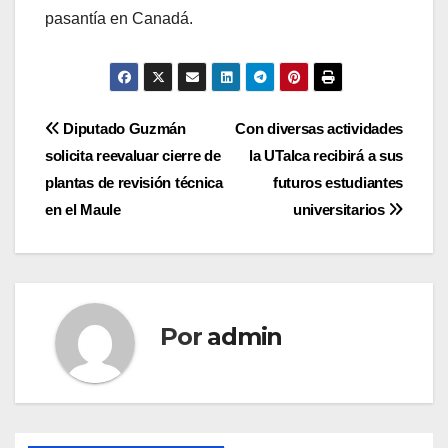
pasantía en Canadá.
Navegación
Diputado Guzmán
Con diversas actividades
solicita reevaluar cierre de
la UTalca recibirá a sus
de
plantas de revisión técnica
futuros estudiantes
entradas
en el Maule
universitarios
Por
admin