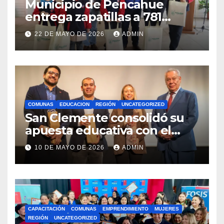
Municipio de Pencahue
entrega zapatillas a 781
estudiantes con recursos del
22 DE MAYO DE 2026
ADMIN
Royalty Minero
COMUNAS
EDUCACION
REGIÓN
UNCATEGORIZED
San Clemente consolidó su
apuesta educativa con el
lanzamiento del
10 DE MAYO DE 2026
ADMIN
Preuniversitario Brotes 2026
CAPACITACIÓN
COMUNAS
EMPRENDIMIENTO
MUJERES
REGIÓN
UNCATEGORIZED