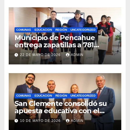
internacionales
COMUNAS
EDUCACION
REGIÓN
UNCATEGORIZED
Municipio de Pencahue
entrega zapatillas a 781
estudiantes con recursos del
22 DE MAYO DE 2026
ADMIN
Royalty Minero
COMUNAS
EDUCACION
REGIÓN
UNCATEGORIZED
San Clemente consolidó su
apuesta educativa con el
lanzamiento del
10 DE MAYO DE 2026
ADMIN
Preuniversitario Brotes 2026