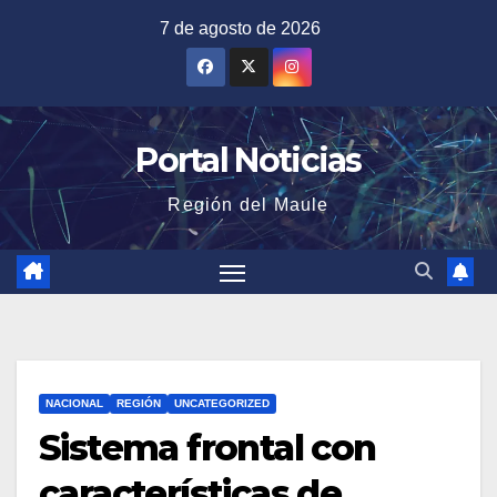
Saltar
7 de agosto de 2026
al
contenido
Portal Noticias
Región del Maule
NACIONAL
REGIÓN
UNCATEGORIZED
Sistema frontal con
características de