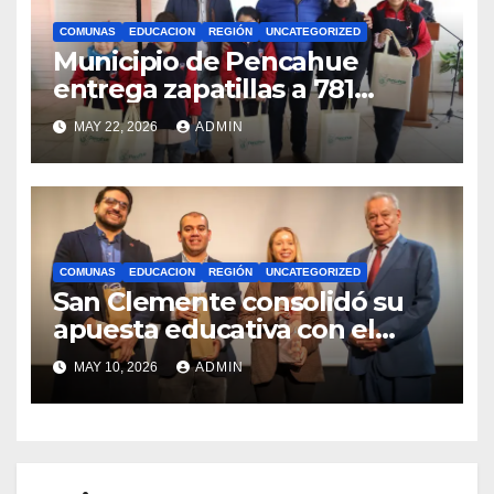
COMUNAS
EDUCACION
REGIÓN
UNCATEGORIZED
Municipio de Pencahue
entrega zapatillas a 781
estudiantes con recursos del
MAY 22, 2026
ADMIN
Royalty Minero
COMUNAS
EDUCACION
REGIÓN
UNCATEGORIZED
San Clemente consolidó su
apuesta educativa con el
lanzamiento del
MAY 10, 2026
ADMIN
Preuniversitario Brotes 2026