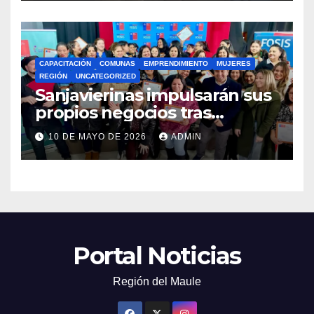
CAPACITACIÓN
COMUNAS
EMPRENDIMIENTO
MUJERES
REGIÓN
UNCATEGORIZED
Sanjavierinas impulsarán sus
propios negocios tras
capacitarse junto al FOSIS
10 DE MAYO DE 2026
ADMIN
Portal Noticias
Región del Maule