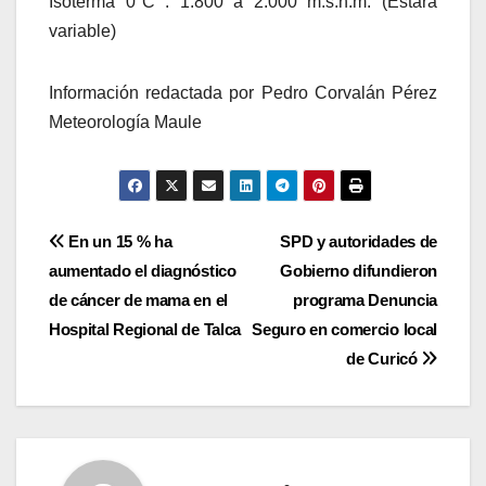
Isoterma 0°C : 1.800 a 2.000 m.s.n.m. (Estará
variable)
Información redactada por Pedro Corvalán Pérez
Meteorología Maule
Navegación
En un 15 % ha
SPD y autoridades de
aumentado el diagnóstico
Gobierno difundieron
de
de cáncer de mama en el
programa Denuncia
entradas
Hospital Regional de Talca
Seguro en comercio local
de Curicó