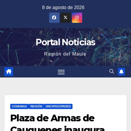
Saltar
8 de agosto de 2026
al
contenido
Portal Noticias
Región del Maule
COMUNAS
REGIÓN
UNCATEGORIZED
Plaza de Armas de
Cauquenes inaugura