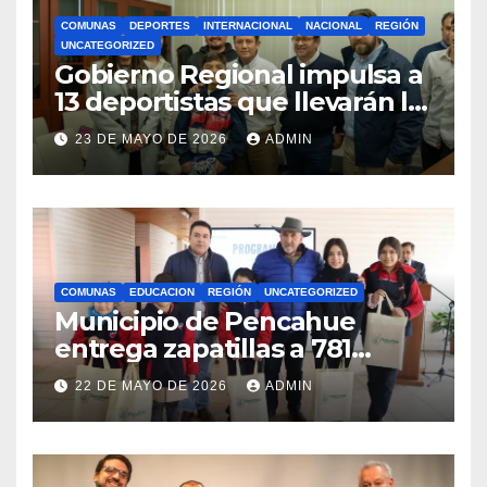
COMUNAS
DEPORTES
INTERNACIONAL
NACIONAL
REGIÓN
UNCATEGORIZED
Gobierno Regional impulsa a
13 deportistas que llevarán la
bandera maulina a
23 DE MAYO DE 2026
ADMIN
competencias
internacionales
COMUNAS
EDUCACION
REGIÓN
UNCATEGORIZED
Municipio de Pencahue
entrega zapatillas a 781
estudiantes con recursos del
22 DE MAYO DE 2026
ADMIN
Royalty Minero