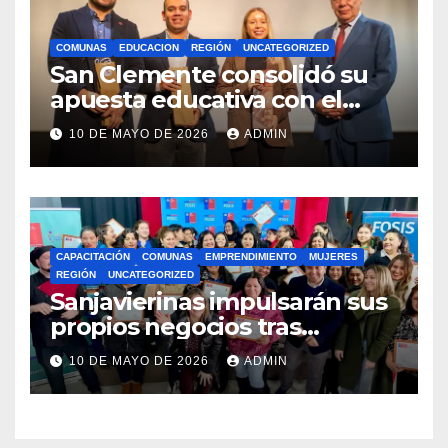
COMUNAS
EDUCACION
REGIÓN
UNCATEGORIZED
San Clemente consolidó su
apuesta educativa con el
lanzamiento del
10 DE MAYO DE 2026
ADMIN
Preuniversitario Brotes 2026
CAPACITACIÓN
COMUNAS
EMPRENDIMIENTO
MUJERES
REGIÓN
UNCATEGORIZED
Sanjavierinas impulsarán sus
propios negocios tras
capacitarse junto al FOSIS
10 DE MAYO DE 2026
ADMIN