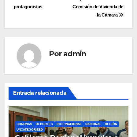
entradas
protagonistas
Comisión de Vivienda de
la Cámara
Por
admin
Entrada relacionada
COMUNAS
DEPORTES
INTERNACIONAL
NACIONAL
REGIÓN
UNCATEGORIZED