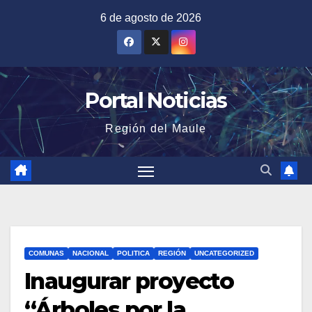
Saltar
6 de agosto de 2026
al
contenido
Portal Noticias
Región del Maule
COMUNAS
NACIONAL
POLITICA
REGIÓN
UNCATEGORIZED
Inaugurar proyecto
“Árboles por la