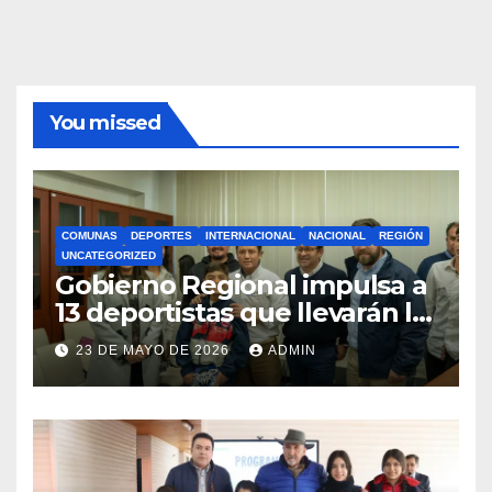
You missed
COMUNAS
DEPORTES
INTERNACIONAL
NACIONAL
REGIÓN
UNCATEGORIZED
Gobierno Regional impulsa a
13 deportistas que llevarán la
bandera maulina a
23 DE MAYO DE 2026
ADMIN
competencias
internacionales