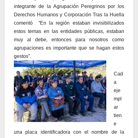
integrante de la Agrupación Peregrinos por los
Derechos Humanos y Corporación Tras la Huella
comentó “En la región estaban invisibilizados
estos temas en las entidades públicas, estaban
muy al debe, entonces para nosotros como
agrupaciones es importante que se hagan estos
gestos”.
Cad
a
eje
mpl
ar
tien
e
una placa identificadora con el nombre de la