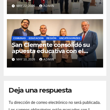
estudiantes con recursos del
MAY 22, 2026
ADMIN
Royalty Minero
COMUNAS
EDUCACION
REGIÓN
UNCATEGORIZED
San Clemente consolidó su
apuesta educativa con el
lanzamiento del
MAY 10, 2026
ADMIN
Preuniversitario Brotes 2026
Deja una respuesta
Tu dirección de correo electrónico no será publicada.
Los campos obligatorios están marcados con
*