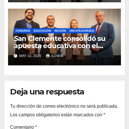
COMUNAS
EDUCACION
REGIÓN
UNCATEGORIZED
San Clemente consolidó su
apuesta educativa con el
lanzamiento del
MAY 10, 2026
ADMIN
Preuniversitario Brotes 2026
Deja una respuesta
Tu dirección de correo electrónico no será publicada.
Los campos obligatorios están marcados con
*
Comentario
*