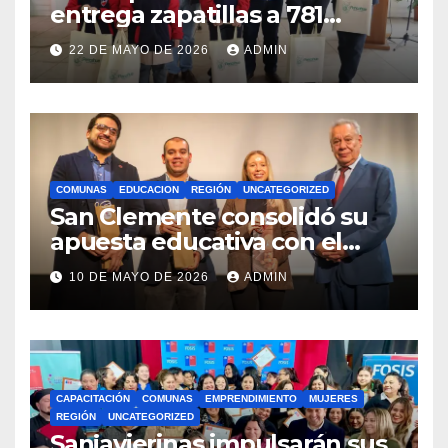
entrega zapatillas a 781
estudiantes con recursos del
22 DE MAYO DE 2026
ADMIN
Royalty Minero
COMUNAS
EDUCACION
REGIÓN
UNCATEGORIZED
San Clemente consolidó su
apuesta educativa con el
lanzamiento del
10 DE MAYO DE 2026
ADMIN
Preuniversitario Brotes 2026
CAPACITACIÓN
COMUNAS
EMPRENDIMIENTO
MUJERES
REGIÓN
UNCATEGORIZED
Sanjavierinas impulsarán sus