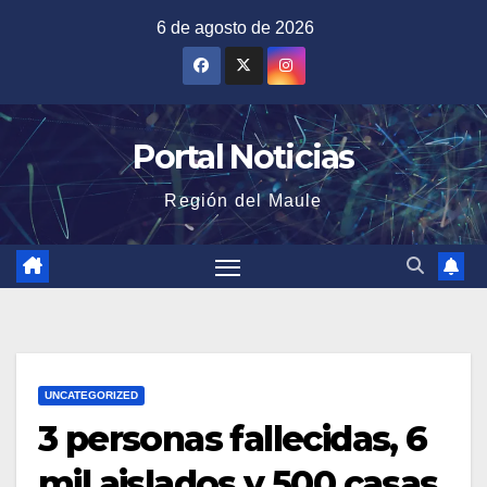
Saltar
6 de agosto de 2026
al
contenido
Portal Noticias
Región del Maule
UNCATEGORIZED
3 personas fallecidas, 6
mil aislados y 500 casas