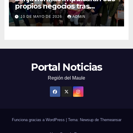
propios negocios tras
capacitarse junto al FOSIS
10 DE MAYO DE 2026
ADMIN
Portal Noticias
Región del Maule
Funciona gracias a WordPress
|
Tema: Newsup de
Themeansar