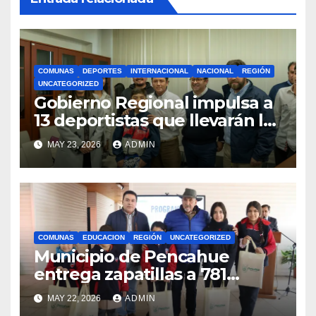
COMUNAS
DEPORTES
INTERNACIONAL
NACIONAL
REGIÓN
UNCATEGORIZED
Gobierno Regional impulsa a
13 deportistas que llevarán la
bandera maulina a
MAY 23, 2026
ADMIN
competencias
internacionales
COMUNAS
EDUCACION
REGIÓN
UNCATEGORIZED
Municipio de Pencahue
entrega zapatillas a 781
estudiantes con recursos del
MAY 22, 2026
ADMIN
Royalty Minero