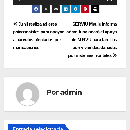
Navegación
Junji realiza talleres
SERVIU Maule informa
psicosociales para apoyar
cómo funcionará el apoyo
de
a párvulos afectados por
de MINVU para familias
entradas
inundaciones
con viviendas dañadas
por sistemas frontales
Por
admin
Entrada relacionada