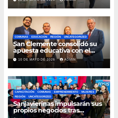
Royalty Minero
COMUNAS
EDUCACION
REGIÓN
UNCATEGORIZED
San Clemente consolidó su
apuesta educativa con el
lanzamiento del
10 DE MAYO DE 2026
ADMIN
Preuniversitario Brotes 2026
CAPACITACIÓN
COMUNAS
EMPRENDIMIENTO
MUJERES
REGIÓN
UNCATEGORIZED
Sanjavierinas impulsarán sus
propios negocios tras
capacitarse junto al FOSIS