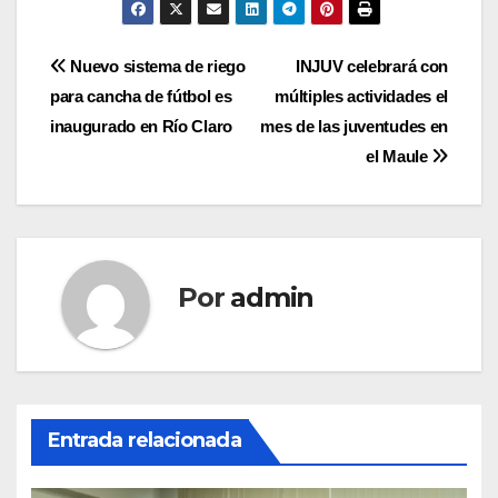
Navegación
Nuevo sistema de riego
INJUV celebrará con
para cancha de fútbol es
múltiples actividades el
de
inaugurado en Río Claro
mes de las juventudes en
entradas
el Maule
Por
admin
Entrada relacionada