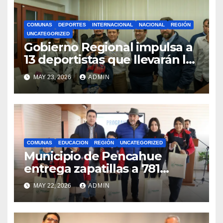
COMUNAS
DEPORTES
INTERNACIONAL
NACIONAL
REGIÓN
UNCATEGORIZED
Gobierno Regional impulsa a
13 deportistas que llevarán la
bandera maulina a
MAY 23, 2026
ADMIN
competencias
internacionales
COMUNAS
EDUCACION
REGIÓN
UNCATEGORIZED
Municipio de Pencahue
entrega zapatillas a 781
estudiantes con recursos del
MAY 22, 2026
ADMIN
Royalty Minero