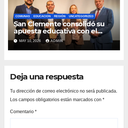
COMUNAS
EDUCACION
REGIÓN
UNCATEGORIZED
San Clemente consolidó su
apuesta educativa con el
lanzamiento del
MAY 10, 2026
ADMIN
Preuniversitario Brotes 2026
Deja una respuesta
Tu dirección de correo electrónico no será publicada.
Los campos obligatorios están marcados con
*
Comentario
*