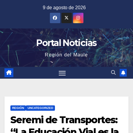
Saltar
9 de agosto de 2026
al
contenido
Portal Noticias
Región del Maule
REGIÓN
UNCATEGORIZED
Seremi de Transportes:
“La Educación Vial es la