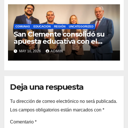
COMUNAS
EDUCACION
REGIÓN
UNCATEGORIZED
San Clemente consolidó su
apuesta educativa con el
lanzamiento del
MAY 10, 2026
ADMIN
Preuniversitario Brotes 2026
Deja una respuesta
Tu dirección de correo electrónico no será publicada.
Los campos obligatorios están marcados con
*
Comentario
*