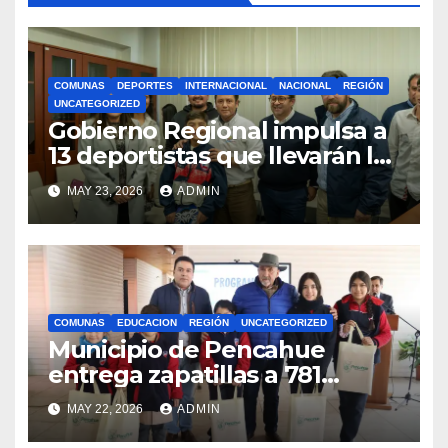
COMUNAS
DEPORTES
INTERNACIONAL
NACIONAL
REGIÓN
UNCATEGORIZED
Gobierno Regional impulsa a
13 deportistas que llevarán la
bandera maulina a
MAY 23, 2026
ADMIN
competencias
internacionales
COMUNAS
EDUCACION
REGIÓN
UNCATEGORIZED
Municipio de Pencahue
entrega zapatillas a 781
estudiantes con recursos del
MAY 22, 2026
ADMIN
Royalty Minero