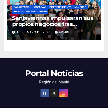
CAPACITACIÓN
COMUNAS
EMPRENDIMIENTO
MUJERES
REGIÓN
UNCATEGORIZED
Sanjavierinas impulsarán sus
propios negocios tras
capacitarse junto al FOSIS
10 DE MAYO DE 2026
ADMIN
Portal Noticias
Región del Maule