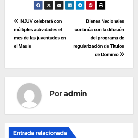
Navegación
INJUV celebrará con
Bienes Nacionales
múltiples actividades el
continúa con la difusión
de
mes de las juventudes en
del programa de
entradas
el Maule
regularización de Títulos
de Dominio
Por
admin
Entrada relacionada