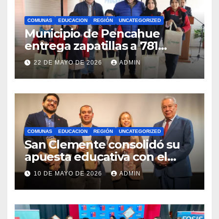
COMUNAS
EDUCACION
REGIÓN
UNCATEGORIZED
Municipio de Pencahue
entrega zapatillas a 781
estudiantes con recursos del
22 DE MAYO DE 2026
ADMIN
Royalty Minero
COMUNAS
EDUCACION
REGIÓN
UNCATEGORIZED
San Clemente consolidó su
apuesta educativa con el
lanzamiento del
10 DE MAYO DE 2026
ADMIN
Preuniversitario Brotes 2026