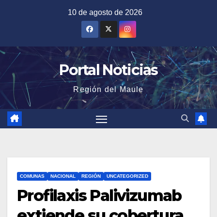
Saltar
10 de agosto de 2026
al
contenido
Portal Noticias
Región del Maule
COMUNAS
NACIONAL
REGIÓN
UNCATEGORIZED
Profilaxis Palivizumab
extiende su cobertura