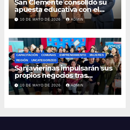
San Clemente consolidó su
apuesta educativa con el
lanzamiento del
10 DE MAYO DE 2026
ADMIN
Preuniversitario Brotes 2026
CAPACITACIÓN
COMUNAS
EMPRENDIMIENTO
MUJERES
REGIÓN
UNCATEGORIZED
Sanjavierinas impulsarán sus
propios negocios tras
capacitarse junto al FOSIS
10 DE MAYO DE 2026
ADMIN