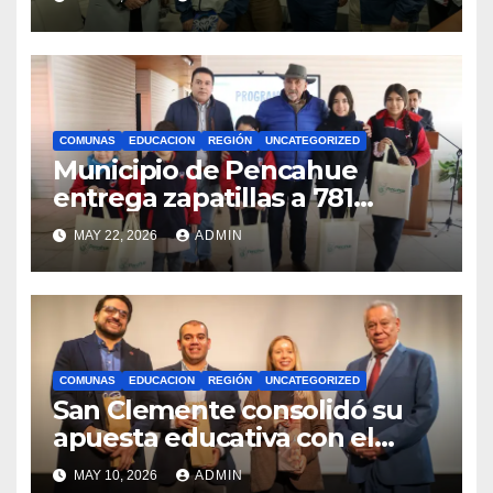
competencias
internacionales
COMUNAS
EDUCACION
REGIÓN
UNCATEGORIZED
Municipio de Pencahue
entrega zapatillas a 781
estudiantes con recursos del
MAY 22, 2026
ADMIN
Royalty Minero
COMUNAS
EDUCACION
REGIÓN
UNCATEGORIZED
San Clemente consolidó su
apuesta educativa con el
lanzamiento del
MAY 10, 2026
ADMIN
Preuniversitario Brotes 2026