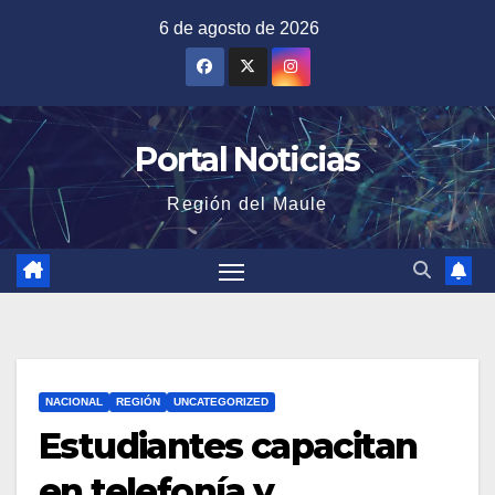
Saltar
6 de agosto de 2026
al
contenido
Portal Noticias
Región del Maule
NACIONAL
REGIÓN
UNCATEGORIZED
Estudiantes capacitan
en telefonía y