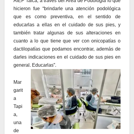
AIEP Talca, a través del Área de Podología lo que
hicieron fue “brindarle una atención podológica
que es como preventiva, en el sentido de
educarlas a ellas en el cuidado de sus pies, y
también tratar algunas de sus alteraciones en
cuanto a lo que tiene que ver con onicopatías o
dactilopatías que podamos encontrar, además de
darles indicaciones en el cuidado de sus pies en
general. Educarlas”.
Mar
garit
a
Tapi
a,
una
de