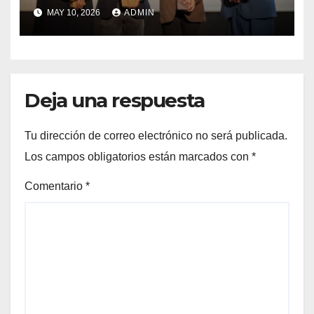
lanzamiento del
MAY 10, 2026
ADMIN
Preuniversitario Brotes 2026
Deja una respuesta
Tu dirección de correo electrónico no será publicada.
Los campos obligatorios están marcados con
*
Comentario
*