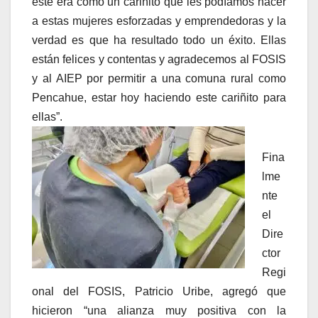
este era como un cariñito que les podíamos hacer
a estas mujeres esforzadas y emprendedoras y la
verdad es que ha resultado todo un éxito. Ellas
están felices y contentas y agradecemos al FOSIS
y al AIEP por permitir a una comuna rural como
Pencahue, estar hoy haciendo este cariñito para
ellas”.
Fina
lme
nte
el
Dire
ctor
Regi
onal del FOSIS, Patricio Uribe, agregó que
hicieron “una alianza muy positiva con la