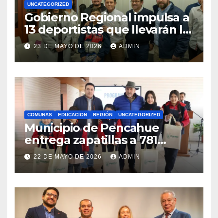
UNCATEGORIZED
Gobierno Regional impulsa a
13 deportistas que llevarán la
bandera maulina a
23 DE MAYO DE 2026
ADMIN
competencias
internacionales
COMUNAS
EDUCACION
REGIÓN
UNCATEGORIZED
Municipio de Pencahue
entrega zapatillas a 781
estudiantes con recursos del
22 DE MAYO DE 2026
ADMIN
Royalty Minero