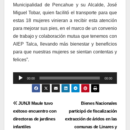
Municipalidad de Pencahue y su Alcalde, José
Miguel Tobar, quien facilitó el transporte para que
estas 18 mujeres vinieran a recibir esta atención
para mejorar sus pies, en el marco de un convenio
de trabajo y colaboración mutua que tenemos con
AIEP Talca, llevando más bienestar y beneficios
para que nuestras mujeres se sientan contentas y
felices”.
Reproductor
00:00
00:00
de
audio
Navegación
JUNJI Maule tuvo
Bienes Nacionales
exitoso encuentro con
participó de fiscalización
de
directoras de jardines
extracción de áridos en las
entradas
infantiles
comunas de Linares y