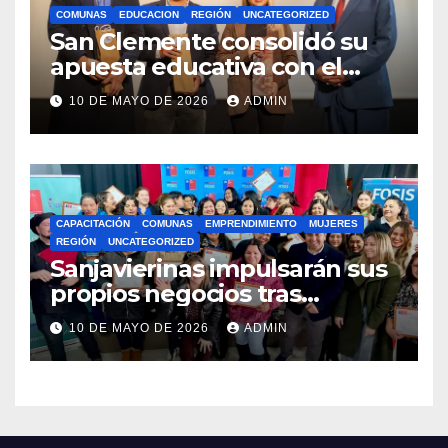
COMUNAS
EDUCACION
REGIÓN
UNCATEGORIZED
San Clemente consolidó su
apuesta educativa con el
lanzamiento del
10 DE MAYO DE 2026
ADMIN
Preuniversitario Brotes 2026
CAPACITACIÓN
COMUNAS
EMPRENDIMIENTO
MUJERES
REGIÓN
UNCATEGORIZED
Sanjavierinas impulsarán sus
propios negocios tras
capacitarse junto al FOSIS
10 DE MAYO DE 2026
ADMIN