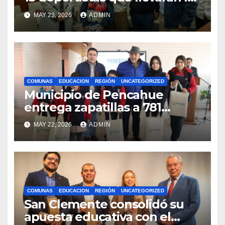
bandera maulina a
MAY 23, 2026
ADMIN
competencias
internacionales
COMUNAS
EDUCACION
REGIÓN
UNCATEGORIZED
Municipio de Pencahue
entrega zapatillas a 781
estudiantes con recursos del
MAY 22, 2026
ADMIN
Royalty Minero
COMUNAS
EDUCACION
REGIÓN
UNCATEGORIZED
San Clemente consolidó su
apuesta educativa con el