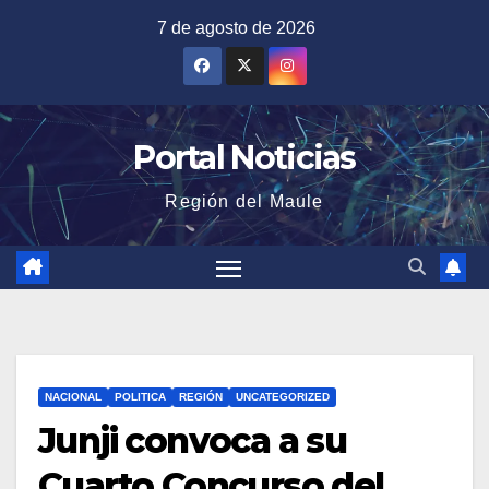
Saltar
7 de agosto de 2026
al
contenido
Portal Noticias
Región del Maule
NACIONAL
POLITICA
REGIÓN
UNCATEGORIZED
Junji convoca a su
Cuarto Concurso del