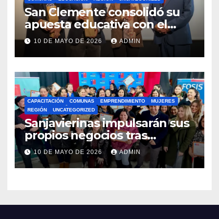
San Clemente consolidó su
apuesta educativa con el
lanzamiento del
10 DE MAYO DE 2026
ADMIN
Preuniversitario Brotes 2026
CAPACITACIÓN
COMUNAS
EMPRENDIMIENTO
MUJERES
REGIÓN
UNCATEGORIZED
Sanjavierinas impulsarán sus
propios negocios tras
capacitarse junto al FOSIS
10 DE MAYO DE 2026
ADMIN