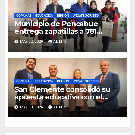
COMUNAS
EDUCACION
REGIÓN
UNCATEGORIZED
Municipio de Pencahue
entrega zapatillas a 781
estudiantes con recursos del
MAY 22, 2026
ADMIN
Royalty Minero
COMUNAS
EDUCACION
REGIÓN
UNCATEGORIZED
San Clemente consolidó su
apuesta educativa con el
lanzamiento del
MAY 10, 2026
ADMIN
Preuniversitario Brotes 2026