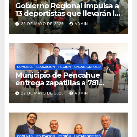
Gobierno Regional impulsa a
13 deportistas que llevarán la
bandera maulina a
23 DE MAYO DE 2026
ADMIN
competencias
internacionales
COMUNAS
EDUCACION
REGIÓN
UNCATEGORIZED
Municipio de Pencahue
entrega zapatillas a 781
estudiantes con recursos del
22 DE MAYO DE 2026
ADMIN
Royalty Minero
COMUNAS
EDUCACION
REGIÓN
UNCATEGORIZED