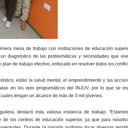
primera mesa de trabajo con instituciones de educación superi
r un diagnóstico de las problemáticas y necesidades que viv
 plan de trabajo efectivo, enfocado en resolver todos los conflic
nóstico, están la salud mental, el emprendimiento y las accio
cadas en los ejes programáticos del INJUV, por lo que se e
s cuales tengan un alcance de más de 3 mil jóvenes.
uilera, destacó esta valiosa instancia de trabajo. “Estam
e de los centros de educación superior, ya que para nosotr
 juventudes. Durante la jornada pudimos tocar diversas temát