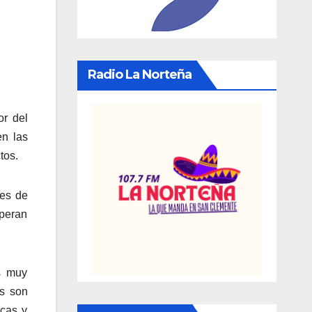
Radio La Norteña
or del
en las
tos.
nes de
speran
os muy
os son
icas y