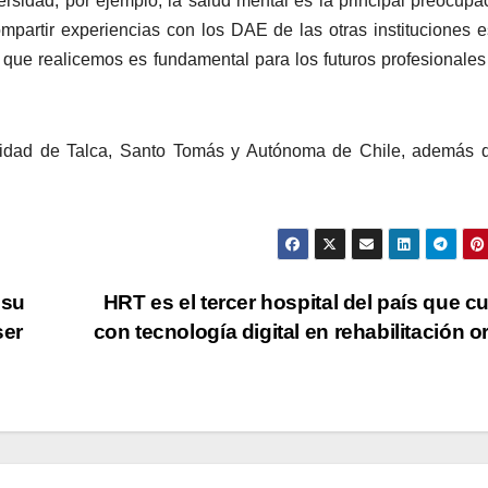
ersidad; por ejemplo, la salud mental es la principal preocupa
vol
ompartir experiencias con los DAE de las otras instituciones 
o que realicemos es fundamental para los futuros profesionales
rsidad de Talca, Santo Tomás y Autónoma de Chile, además 
 su
HRT es el tercer hospital del país que c
ser
con tecnología digital en rehabilitación o