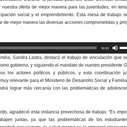
ar nuestra oferta de mejor manera para las juventudes, en tem
icipación social y el emprendimiento. Esta mesa de trabajo s
nar de mejor manera las diversas acciones comprometidas y pro
Util
00:00
las
milia, Sandra Lastra, destacó el trabajo de vinculación que s
tec
Como gobierno, y siguiendo el mandato de nuestro presidente G
de
s los actores políticos y públicos, y esta coordinación j
fle
 muy relevante para el Ministerio de Desarrollo Social y Familia
arr
 podrá lograr más cercanía con las problemáticas de adolesce
par
aum
o
rdo, agradeció esta instancia provechosa de trabajo. “Es impo
dis
rabajen juntas, ya que las problemáticas de los estudiant
el