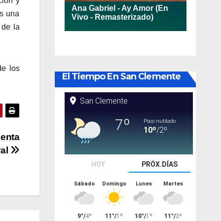
ción y
umen.
es una
 de la
de los
El Tiempo En San Clemente
uenta
ral