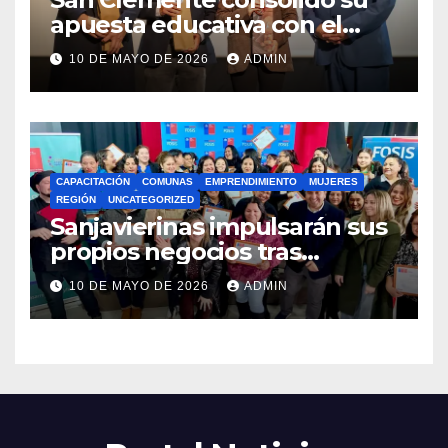
apuesta educativa con el
lanzamiento del
10 DE MAYO DE 2026
ADMIN
Preuniversitario Brotes 2026
CAPACITACIÓN
COMUNAS
EMPRENDIMIENTO
MUJERES
REGIÓN
UNCATEGORIZED
Sanjavierinas impulsarán sus
propios negocios tras
capacitarse junto al FOSIS
10 DE MAYO DE 2026
ADMIN