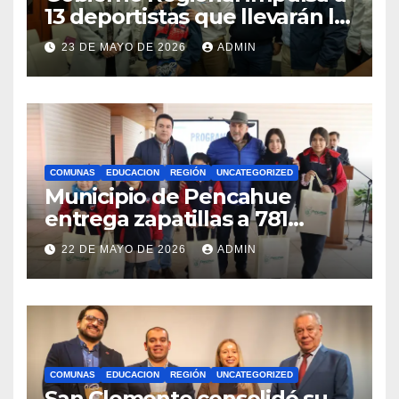
13 deportistas que llevarán la
bandera maulina a
23 DE MAYO DE 2026
ADMIN
competencias
internacionales
COMUNAS
EDUCACION
REGIÓN
UNCATEGORIZED
Municipio de Pencahue
entrega zapatillas a 781
estudiantes con recursos del
22 DE MAYO DE 2026
ADMIN
Royalty Minero
COMUNAS
EDUCACION
REGIÓN
UNCATEGORIZED
San Clemente consolidó su