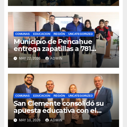
competencias
internacionales
COMUNAS
EDUCACION
REGIÓN
UNCATEGORIZED
Municipio de Pencahue
entrega zapatillas a 781
estudiantes con recursos del
MAY 22, 2026
ADMIN
Royalty Minero
COMUNAS
EDUCACION
REGIÓN
UNCATEGORIZED
San Clemente consolidó su
apuesta educativa con el
lanzamiento del
MAY 10, 2026
ADMIN
Preuniversitario Brotes 2026