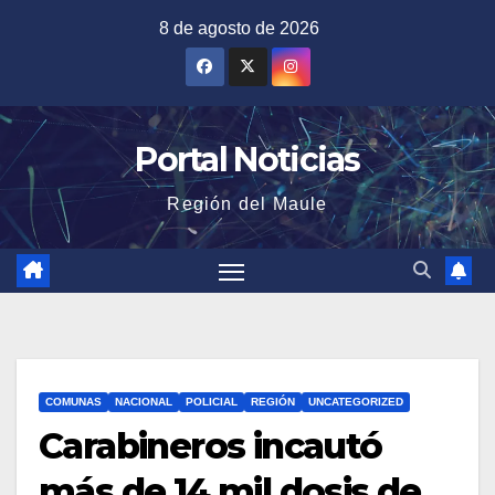
Saltar
8 de agosto de 2026
al
contenido
Portal Noticias
Región del Maule
COMUNAS
NACIONAL
POLICIAL
REGIÓN
UNCATEGORIZED
Carabineros incautó
más de 14 mil dosis de