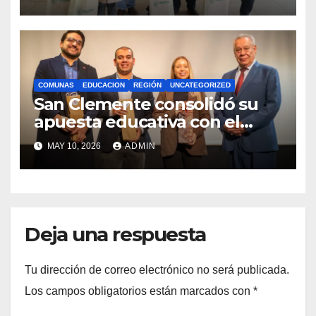
Royalty Minero
COMUNAS
EDUCACION
REGIÓN
UNCATEGORIZED
San Clemente consolidó su
apuesta educativa con el
lanzamiento del
MAY 10, 2026
ADMIN
Preuniversitario Brotes 2026
Deja una respuesta
Tu dirección de correo electrónico no será publicada.
Los campos obligatorios están marcados con
*