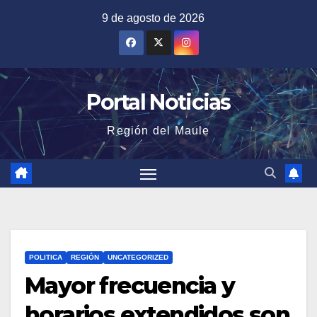
Saltar
9 de agosto de 2026
al
contenido
Portal Noticias
Región del Maule
POLITICA
REGIÓN
UNCATEGORIZED
Mayor frecuencia y
horarios extendidos son