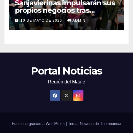
Sanjavierinas impulsarán sus
propios negocios tras
capacitarse junto al FOSIS
10 DE MAYO DE 2026
ADMIN
Portal Noticias
Región del Maule
Funciona gracias a WordPress
|
Tema: Newsup de
Themeansar