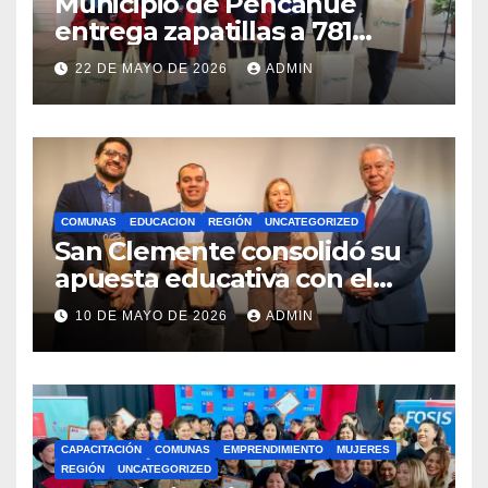
Municipio de Pencahue
entrega zapatillas a 781
estudiantes con recursos del
22 DE MAYO DE 2026
ADMIN
Royalty Minero
COMUNAS
EDUCACION
REGIÓN
UNCATEGORIZED
San Clemente consolidó su
apuesta educativa con el
lanzamiento del
10 DE MAYO DE 2026
ADMIN
Preuniversitario Brotes 2026
CAPACITACIÓN
COMUNAS
EMPRENDIMIENTO
MUJERES
REGIÓN
UNCATEGORIZED