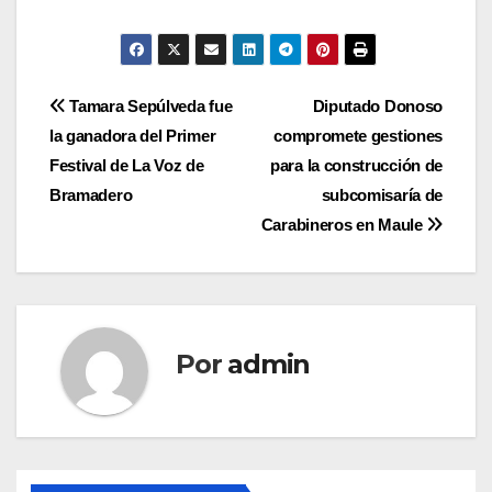
Navegación
Tamara Sepúlveda fue
Diputado Donoso
la ganadora del Primer
compromete gestiones
de
Festival de La Voz de
para la construcción de
entradas
Bramadero
subcomisaría de
Carabineros en Maule
Por
admin