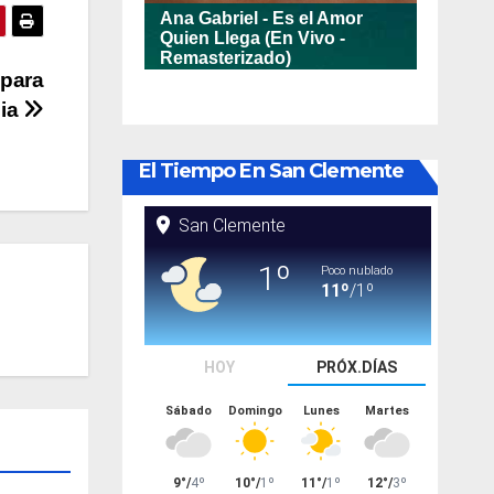
 para
bia
El Tiempo En San Clemente