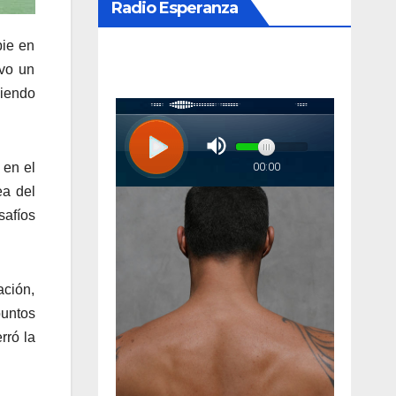
Radio Esperanza
pie en
uvo un
uiendo
 en el
ea del
safíos
ación,
untos
rró la