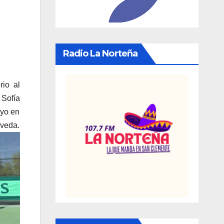
Radio La Norteña
rio al
 Sofía
ayo en
lveda.