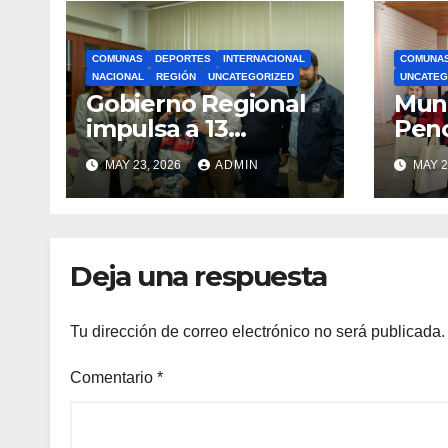
COMUNAS
DEPORTES
INTERNACIONAL
COMUNA
NACIONAL
REGIÓN
UNCATEGORIZED
UNCATEG
Gobierno Regional
Muni
impulsa a 13
Pen
deportistas que
zapat
MAY 23, 2026
ADMIN
MAY 2
llevarán la bandera
estu
maulina a
recu
competencias
Min
internacionales
Deja una respuesta
Tu dirección de correo electrónico no será publicada.
Comentario
*