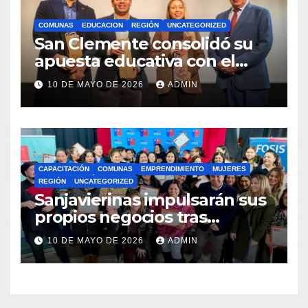
COMUNAS
EDUCACION
REGIÓN
UNCATEGORIZED
San Clemente consolidó su
apuesta educativa con el
lanzamiento del
10 DE MAYO DE 2026
ADMIN
Preuniversitario Brotes 2026
CAPACITACIÓN
COMUNAS
EMPRENDIMIENTO
MUJERES
REGIÓN
UNCATEGORIZED
Sanjavierinas impulsarán sus
propios negocios tras
capacitarse junto al FOSIS
10 DE MAYO DE 2026
ADMIN