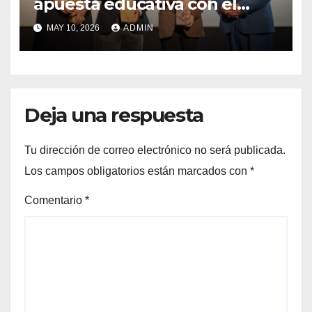
apuesta educativa con el
lanzamiento del
MAY 10, 2026
ADMIN
Preuniversitario Brotes 2026
Deja una respuesta
Tu dirección de correo electrónico no será publicada.
Los campos obligatorios están marcados con
*
Comentario
*