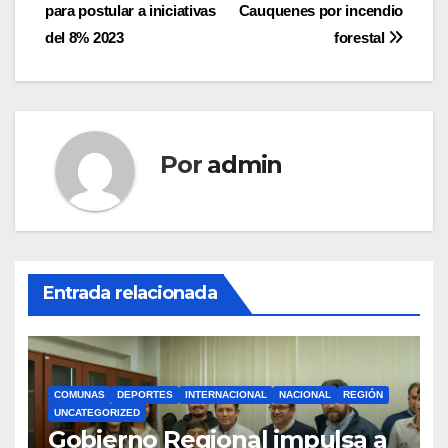
de
para postular a iniciativas
Cauquenes por incendio
entradas
del 8% 2023
forestal
Por
admin
Entrada relacionada
COMUNAS
DEPORTES
INTERNACIONAL
NACIONAL
REGIÓN
UNCATEGORIZED
Gobierno Regional impulsa a