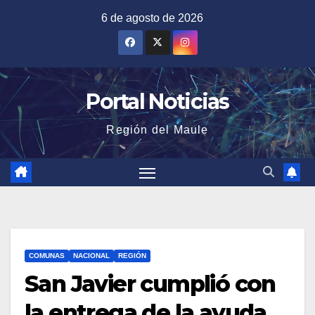
Saltar
6 de agosto de 2026
al
contenido
Portal Noticias
Región del Maule
COMUNAS
NACIONAL
REGIÓN
San Javier cumplió con
la entrega de la ayuda