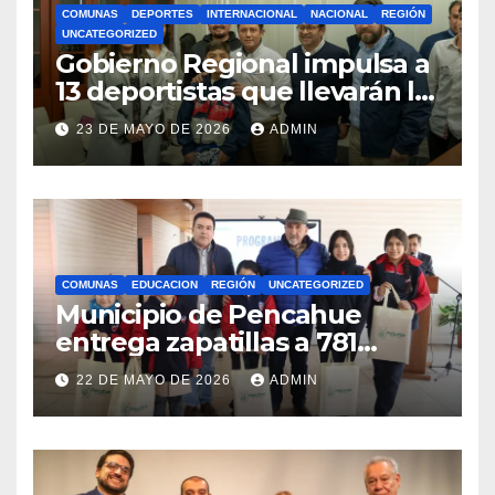
COMUNAS
DEPORTES
INTERNACIONAL
NACIONAL
REGIÓN
UNCATEGORIZED
Gobierno Regional impulsa a
13 deportistas que llevarán la
bandera maulina a
23 DE MAYO DE 2026
ADMIN
competencias
internacionales
COMUNAS
EDUCACION
REGIÓN
UNCATEGORIZED
Municipio de Pencahue
entrega zapatillas a 781
estudiantes con recursos del
22 DE MAYO DE 2026
ADMIN
Royalty Minero