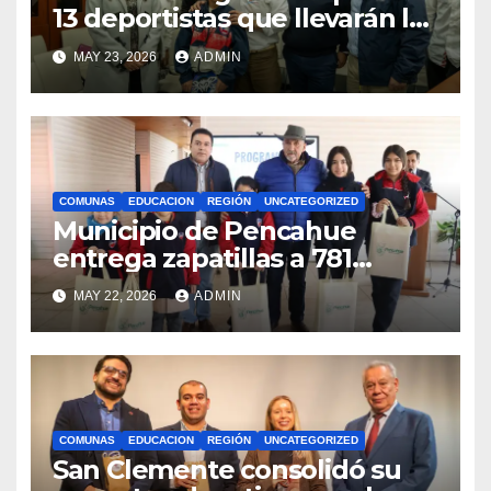
13 deportistas que llevarán la
bandera maulina a
MAY 23, 2026
ADMIN
competencias
internacionales
COMUNAS
EDUCACION
REGIÓN
UNCATEGORIZED
Municipio de Pencahue
entrega zapatillas a 781
estudiantes con recursos del
MAY 22, 2026
ADMIN
Royalty Minero
COMUNAS
EDUCACION
REGIÓN
UNCATEGORIZED
San Clemente consolidó su