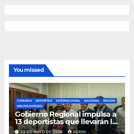
You missed
COMUNAS
DEPORTES
INTERNACIONAL
NACIONAL
REGIÓN
UNCATEGORIZED
Gobierno Regional impulsa a
13 deportistas que llevarán la
bandera maulina a
23 DE MAYO DE 2026
ADMIN