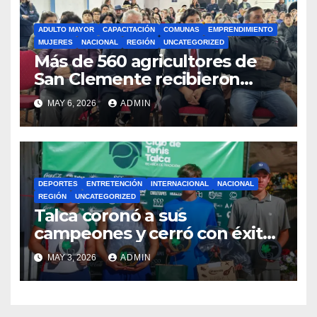
ADULTO MAYOR
CAPACITACIÓN
COMUNAS
EMPRENDIMIENTO
MUJERES
NACIONAL
REGIÓN
UNCATEGORIZED
Más de 560 agricultores de
San Clemente recibieron
incentivos de INDAP para
MAY 6, 2026
ADMIN
fortalecer la pequeña
agricultura
DEPORTES
ENTRETENCIÓN
INTERNACIONAL
NACIONAL
REGIÓN
UNCATEGORIZED
Talca coronó a sus
campeones y cerró con éxito
torneo internacional junior
MAY 3, 2026
ADMIN