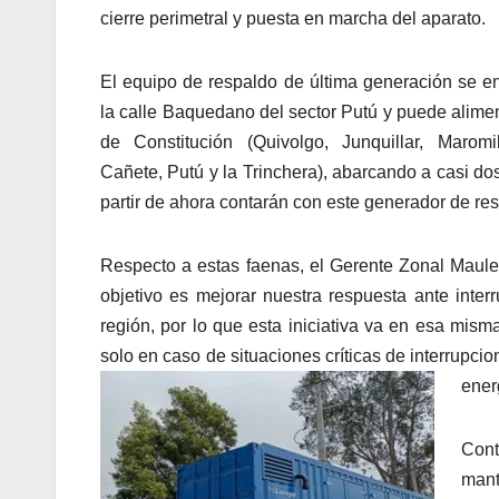
cierre perimetral y puesta en marcha del aparato.
El equipo de respaldo de última generación se 
la calle Baquedano del sector Putú y puede aliment
de Constitución (Quivolgo, Junquillar, Maromil
Cañete, Putú y la Trinchera), abarcando a casi do
partir de ahora contarán con este generador de r
Respecto a estas faenas, el Gerente Zonal Maule
objetivo es mejorar nuestra respuesta ante interr
región, por lo que esta iniciativa va en esa mis
solo en caso de situaciones críticas de interrupcio
ener
Cont
mant