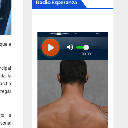
Radio Esperanza
 que a
ncipal
oda la
marcha
tregar
to la
rsonal