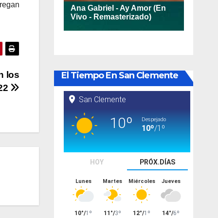
tregan
n los
El Tiempo En San Clemente
022