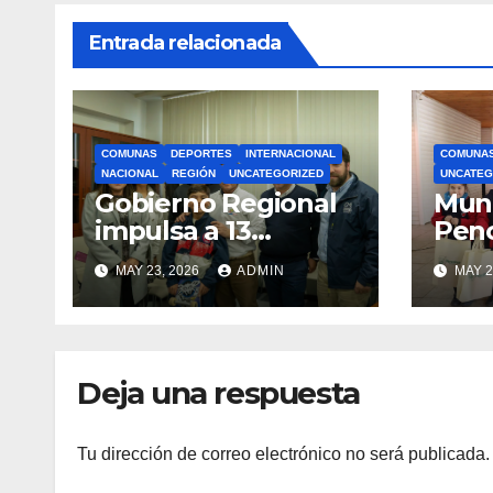
Entrada relacionada
COMUNAS
DEPORTES
INTERNACIONAL
COMUNA
NACIONAL
REGIÓN
UNCATEGORIZED
UNCATEG
Gobierno Regional
Muni
impulsa a 13
Pen
deportistas que
zapat
MAY 23, 2026
ADMIN
MAY 2
llevarán la bandera
estu
maulina a
recu
competencias
Min
internacionales
Deja una respuesta
Tu dirección de correo electrónico no será publicada.