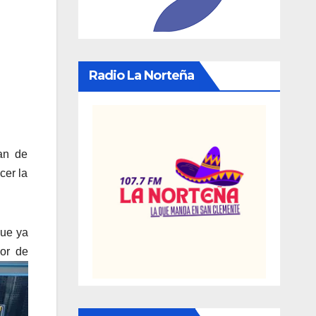
Radio La Norteña
lan de
cer la
que ya
dor de