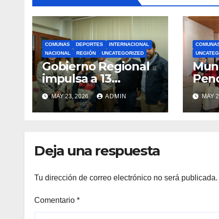
COMUNAS
DEPORTES
INTERNACIONAL
COMUNA
NACIONAL
REGIÓN
UNCATEGORIZED
UNCATEG
Gobierno Regional
Muni
impulsa a 13
Pen
deportistas que
zapat
MAY 23, 2026
ADMIN
MAY 2
llevarán la bandera
estu
maulina a
recu
competencias
Min
internacionales
Deja una respuesta
Tu dirección de correo electrónico no será publicada.
Comentario
*