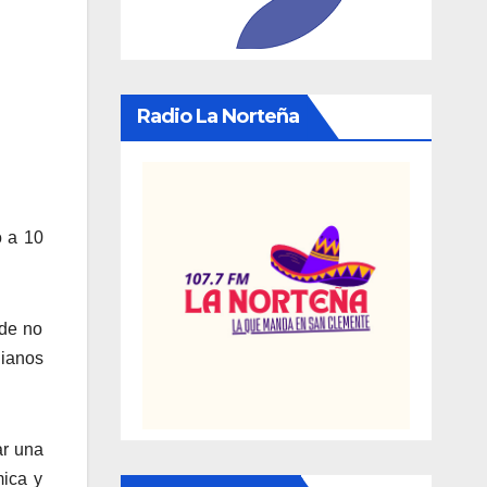
Radio La Norteña
o a 10
 de no
dianos
ar una
mica y