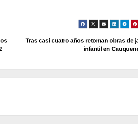
los
Tras casi cuatro años retoman obras de j
2
infantil en Cauque