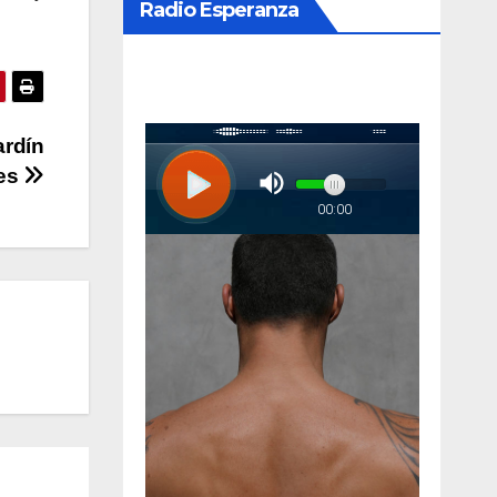
Radio Esperanza
ardín
nes