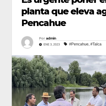
planta que eleva agu
Pencahue
Por
admin
#Pencahue
,
#Talca
ENE 3, 2023