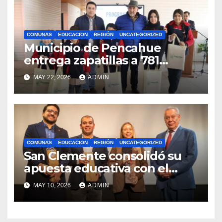
COMUNAS
EDUCACION
REGIÓN
UNCATEGORIZED
Municipio de Pencahue
entrega zapatillas a 781
estudiantes con recursos del
MAY 22, 2026
ADMIN
Royalty Minero
COMUNAS
EDUCACION
REGIÓN
UNCATEGORIZED
San Clemente consolidó su
apuesta educativa con el
lanzamiento del
MAY 10, 2026
ADMIN
Preuniversitario Brotes 2026