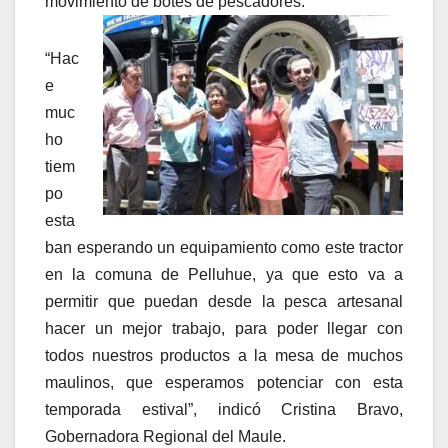
movimiento de botes de pescadores.
“Hac
e
muc
ho
tiem
po
esta
ban esperando un equipamiento como este tractor
en la comuna de Pelluhue, ya que esto va a
permitir que puedan desde la pesca artesanal
hacer un mejor trabajo, para poder llegar con
todos nuestros productos a la mesa de muchos
maulinos, que esperamos potenciar con esta
temporada estival”, indicó Cristina Bravo,
Gobernadora Regional del Maule.