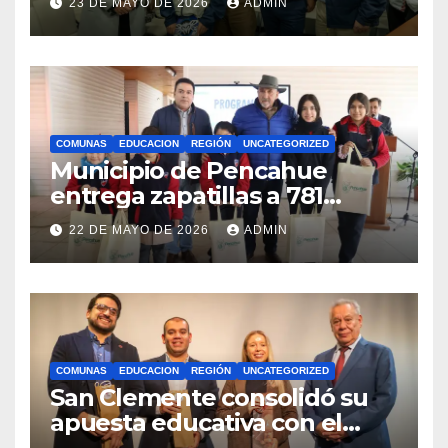
23 DE MAYO DE 2026
ADMIN
competencias
internacionales
COMUNAS
EDUCACION
REGIÓN
UNCATEGORIZED
Municipio de Pencahue
entrega zapatillas a 781
estudiantes con recursos del
22 DE MAYO DE 2026
ADMIN
Royalty Minero
COMUNAS
EDUCACION
REGIÓN
UNCATEGORIZED
San Clemente consolidó su
apuesta educativa con el
lanzamiento del