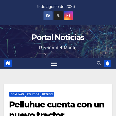
Saltar
9 de agosto de 2026
al
contenido
Portal Noticias
Región del Maule
COMUNAS
POLITICA
REGIÓN
Pelluhue cuenta con un
nuevo tractor