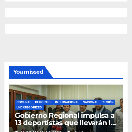
You missed
COMUNAS
DEPORTES
INTERNACIONAL
NACIONAL
REGIÓN
UNCATEGORIZED
Gobierno Regional impulsa a
13 deportistas que llevarán la
bandera maulina a