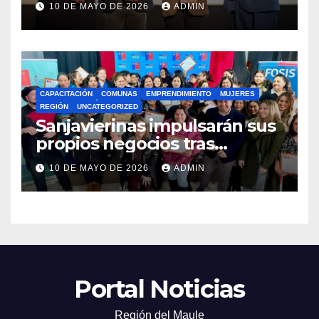
10 DE MAYO DE 2026
ADMIN
Preuniversitario Brotes 2026
CAPACITACIÓN
COMUNAS
EMPRENDIMIENTO
MUJERES
REGIÓN
UNCATEGORIZED
Sanjavierinas impulsarán sus
propios negocios tras
capacitarse junto al FOSIS
10 DE MAYO DE 2026
ADMIN
Portal Noticias
Región del Maule